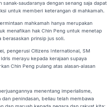
an sanak-saudaranya dengan senang saja dapat
aksi untuk memberi keterangan di mahkamah.
permintaan mahkamah hanya merupakan
tuk menafikan hak Chin Peng untuk menetap
a berasaskan prinsip jus soli.
i, pengerusi Citizens International, SM
dris merayu kepada kerajaan supaya
an Chin Peng pulang atas alasan-alasan
ADS
 perjuangannya menentang imperialisme,
n dan penindasan, beliau telah membawa
n dan maruah kepada negara dan rakyat kita;