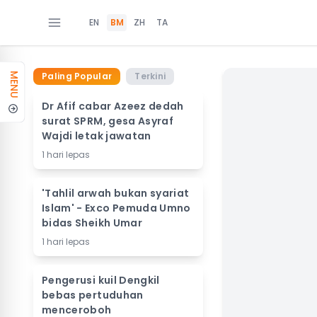
EN
BM
ZH
TA
Paling Popular
Terkini
MENU
Dr Afif cabar Azeez dedah
surat SPRM, gesa Asyraf
Wajdi letak jawatan
1 hari lepas
'Tahlil arwah bukan syariat
Islam' - Exco Pemuda Umno
bidas Sheikh Umar
1 hari lepas
Pengerusi kuil Dengkil
bebas pertuduhan
menceroboh