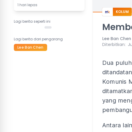
1 hari lepas
KOLUM
Lagi berita seperti ini
Membe
Lee Ban Chen
Lagi berita dari pengarang
Diterbitkan
:
J
Lee Ban Chen
Dua puluh 
ditandatan
Komunis M
ditamatka
yang meng
pembangu
Antara la