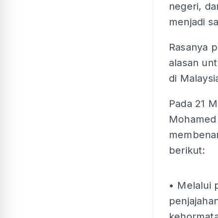
negeri, d
menjadi s
Rasanya 
alasan un
di Malaysi
Pada 21 Me
Mohamed I
membenark
berikut:
• Melalui
penjajaha
kehormata