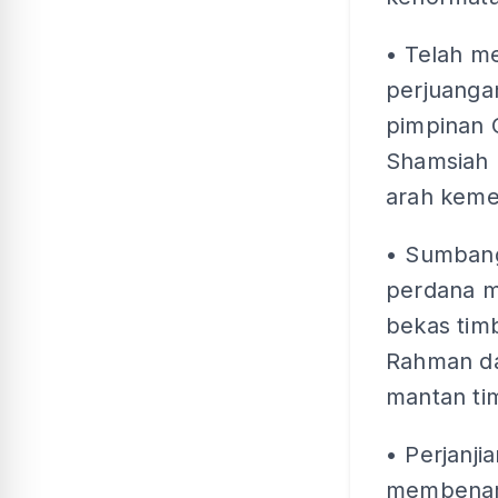
• Telah me
perjuanga
pimpinan 
Shamsiah 
arah keme
• Sumbanga
perdana m
bekas tim
Rahman da
mantan ti
• Perjanj
membenark