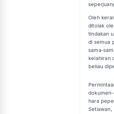
seperjuan
Oleh kera
ditolak ol
tindakan 
di semua 
sama-sama
kelahiran
beliau dip
Permintaan
dokumen-d
hara peper
Setiawan,