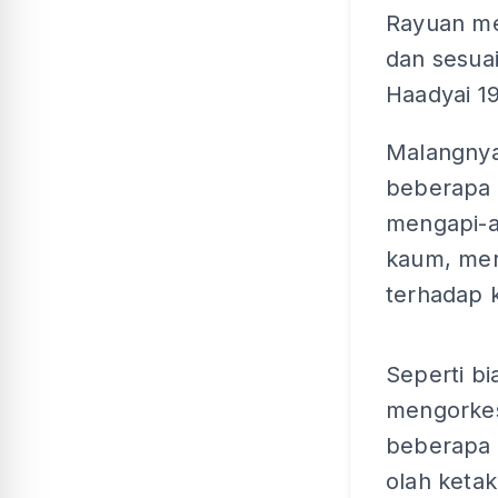
Rayuan me
dan sesua
Haadyai 1
Malangnya
beberapa 
mengapi-a
kaum, mer
terhadap 
Seperti bi
mengorkes
beberapa h
olah ketak