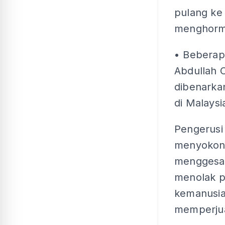
pulang ke
menghormat
• Beberap
Abdullah 
dibenarka
di Malaysi
Pengerusi
menyokong 
menggesa 
menolak p
kemanusia
memperju