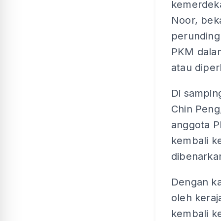
kemerdeka
Noor, bek
perundin
PKM dalam
atau diper
Di sampin
Chin Peng,
anggota P
kembali k
dibenarka
Dengan kat
oleh kera
kembali k