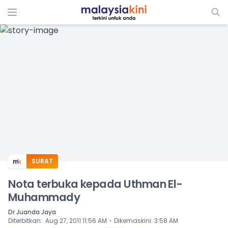
ADS
SURAT
Nota terbuka kepada Uthman El-
Muhammady
Dr Juanda Jaya
⋅
Diterbitkan
:
Aug 27, 2011 11:56 AM
Dikemaskini
:
3:58 AM