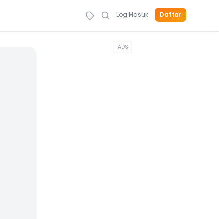
Log Masuk
Daftar
ADS