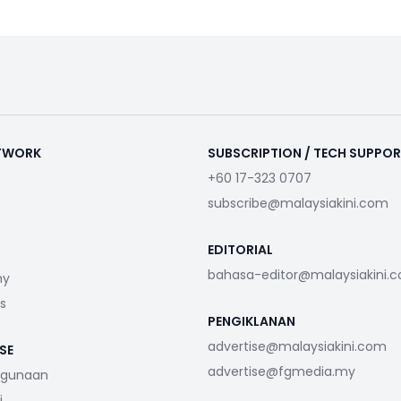
ETWORK
SUBSCRIPTION / TECH SUPPO
+60 17-323 0707
subscribe@malaysiakini.com
EDITORIAL
bahasa-editor@malaysiakini.
my
s
PENGIKLANAN
advertise@malaysiakini.com
SE
advertise@fgmedia.my
ggunaan
i