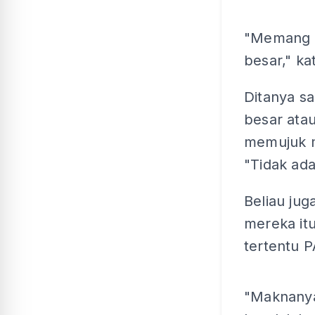
"Memang b
besar," ka
Ditanya s
besar ata
memujuk m
"Tidak ada
Beliau ju
mereka it
tertentu 
"Maknanya