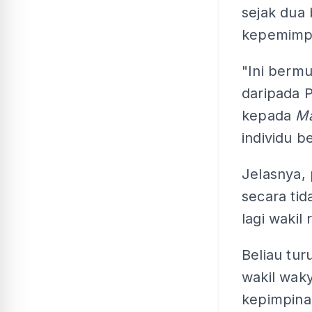
sejak dua 
kepemimpi
"Ini bermu
daripada P
kepada
Ma
individu b
Jelasnya,
secara tid
lagi wakil
Beliau tu
wakil wak
kepimpina