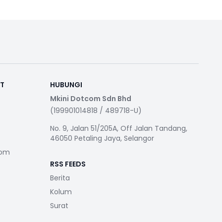
RT
HUBUNGI
Mkini Dotcom Sdn Bhd
(199901014818 / 489718-U)
No. 9, Jalan 51/205A, Off Jalan Tandang,
46050 Petaling Jaya, Selangor
com
RSS FEEDS
Berita
Kolum
Surat