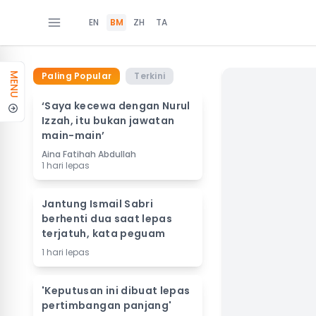
EN
BM
ZH
TA
Paling Popular
Terkini
MENU
‘Saya kecewa dengan Nurul
Izzah, itu bukan jawatan
main-main’
Aina Fatihah Abdullah
1 hari lepas
Jantung Ismail Sabri
berhenti dua saat lepas
terjatuh, kata peguam
1 hari lepas
'Keputusan ini dibuat lepas
pertimbangan panjang'