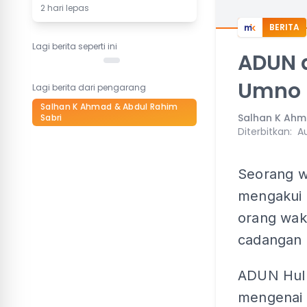
2 hari lepas
BERITA
Lagi berita seperti ini
ADUN a
Umno
Lagi berita dari pengarang
Salhan K Ahmad & Abdul Rahim
Salhan K Ahm
Sabri
Diterbitkan
:
A
Seorang w
mengakui 
orang waki
cadangan 
ADUN Hulu
mengenai 