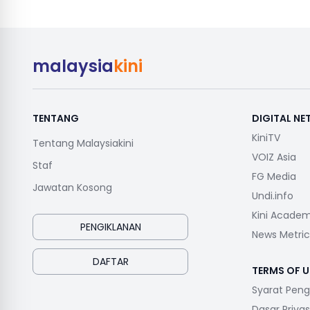
malaysia
kini
TENTANG
DIGITAL N
KiniTV
Tentang Malaysiakini
VOIZ Asia
Staf
FG Media
Jawatan Kosong
Undi.info
Kini Acade
PENGIKLANAN
News Metric
DAFTAR
TERMS OF U
Syarat Pen
Dasar Privas