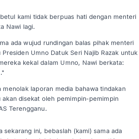
ADS
etul kami tidak berpuas hati dengan menteri
ta Nawi lagi.
ama ada wujud rundingan balas pihak menteri
u Presiden Umno Datuk Seri Najib Razak untuk
ereka kekal dalam Umno, Nawi berkata:
."
ga menolak laporan media bahawa tindakan
u akan disekat oleh pemimpin-pemimpin
PAS Terengganu.
ADS
 sekarang ini, bebaslah (kami) sama ada