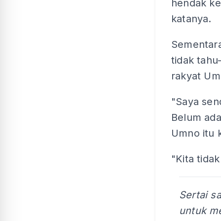
hendak kek
katanya.
Sementara 
tidak tah
rakyat Umn
"Saya sen
Belum ada 
Umno itu 
"Kita tida
Sertai s
untuk me