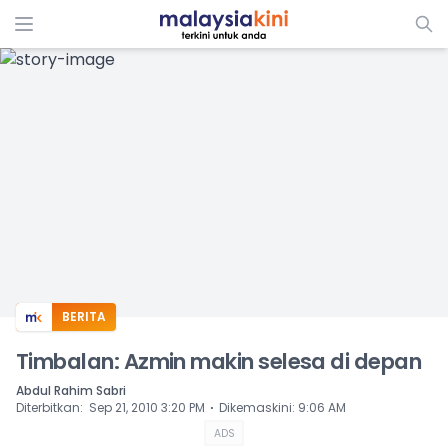
ADS
BERITA
Timbalan: Azmin makin selesa di depan
Abdul Rahim Sabri
⋅
Diterbitkan
:
Sep 21, 2010 3:20 PM
Dikemaskini
:
9:06 AM
ADS