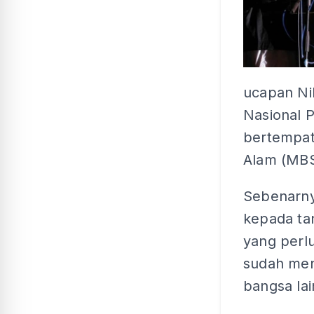
ucapan Ni
Nasional 
bertempat
Alam (MB
Sebenarny
kepada t
yang perl
sudah men
bangsa lai