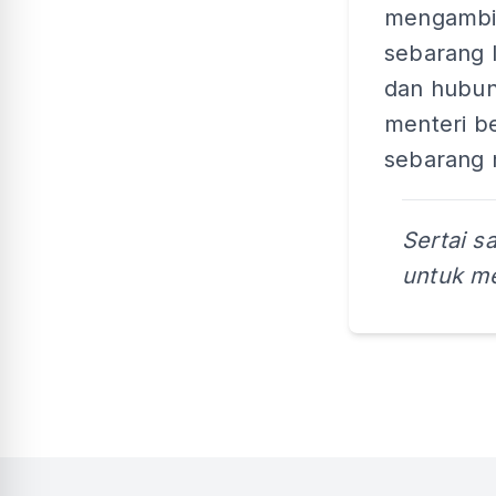
mengambil
sebarang 
dan hubun
menteri b
sebarang 
Sertai s
untuk me