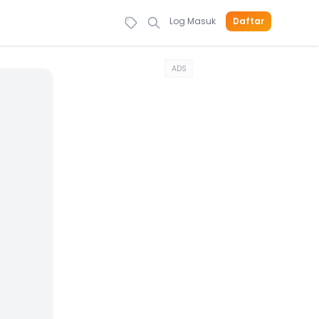
Log Masuk
Daftar
ADS