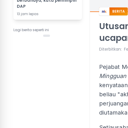
berbahaya, kata pemimpin
DAP
BERITA
13 jam lepas
Utusan
Lagi berita seperti ini
ucapan
Diterbitkan
:
Fe
Pejabat M
Mingguan
kenyataan
beliau "a
perjuanga
diutamaka
Setiausah