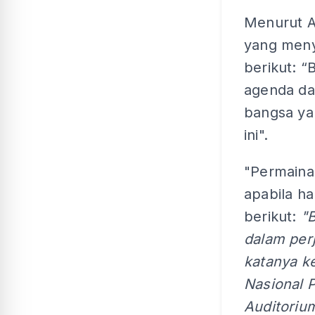
Menurut A
yang meny
berikut: 
agenda da
bangsa ya
ini".
"Permain
apabila ha
berikut:
"
dalam per
katanya k
Nasional 
Auditoriu