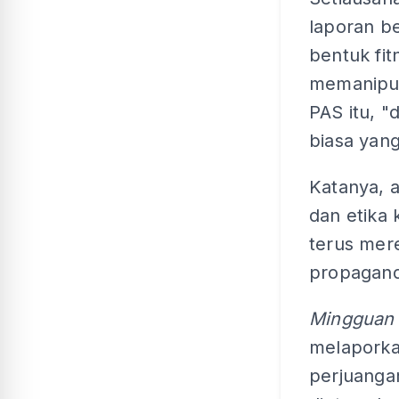
laporan be
bentuk fit
memanipul
PAS itu, "
biasa yang
Katanya, a
dan etika 
terus mer
propagan
Mingguan 
melaporka
perjuanga