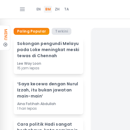
EN
BM
ZH
TA
Paling Popular
Terkini
MENU
Sokongan pengundi Melayu
pada Loke meningkat meski
tewas di Chennah
Lee Way Loon
15 jam lepas
‘Saya kecewa dengan Nurul
Izzah, itu bukan jawatan
main-main’
Aina Fatihah Abdullah
1 hari lepas
Cara politik Hadi sangat