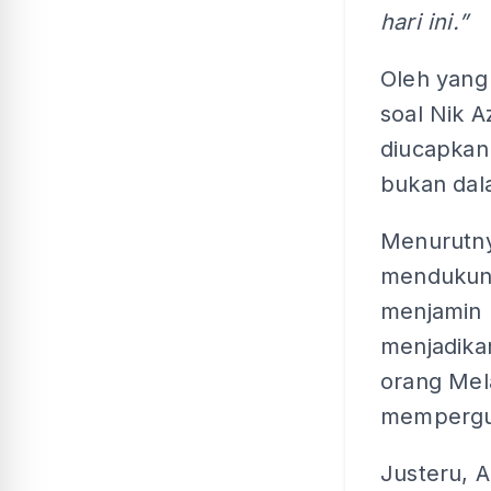
hari ini.”
Oleh yang 
soal Nik 
diucapkan
bukan dal
Menurutnya
mendukung
menjamin 
menjadikan
orang Mel
mempergun
Justeru, 