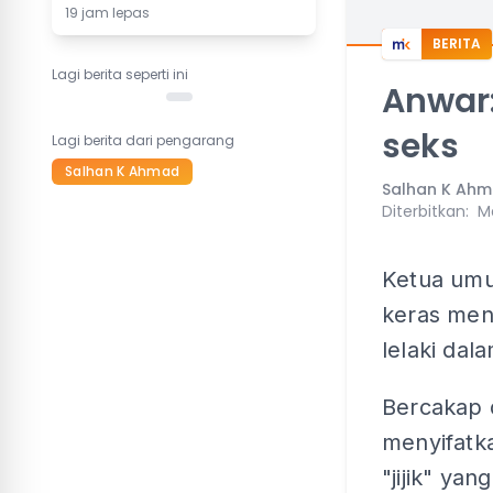
19 jam lepas
BERITA
Lagi berita seperti ini
Anwar:
seks
Lagi berita dari pengarang
Salhan K Ahmad
Salhan K Ah
Diterbitkan
:
Ma
Ketua umu
keras men
lelaki dal
Bercakap 
menyifatka
"jijik" yan