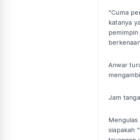
"Cuma peru
katanya y
pemimpin 
berkenaan
Anwar tur
mengambil
Jam tang
Mengulas l
siapakah "