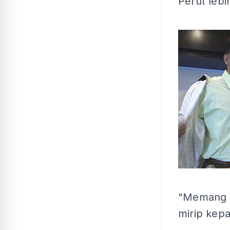
Perut lebi
"Memang d
mirip kep