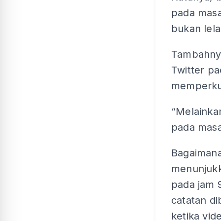
pada masa
bukan lela
Tambahnya
Twitter p
memperkuk
“Melainka
pada masa 
Bagaimana
menunjukk
pada jam 9
catatan d
ketika vid