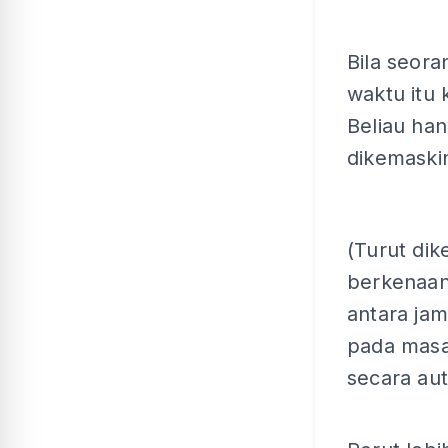
Bila seor
waktu itu
Beliau han
dikemaskin
(Turut di
berkenaan
antara jam
pada masa 
secara aut