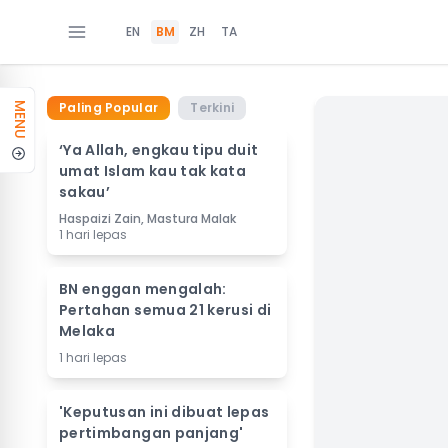
EN
BM
ZH
TA
Paling Popular
Terkini
MENU
‘Ya Allah, engkau tipu duit
umat Islam kau tak kata
sakau’
Haspaizi Zain, Mastura Malak
1 hari lepas
BN enggan mengalah:
Pertahan semua 21 kerusi di
Melaka
1 hari lepas
'Keputusan ini dibuat lepas
pertimbangan panjang'