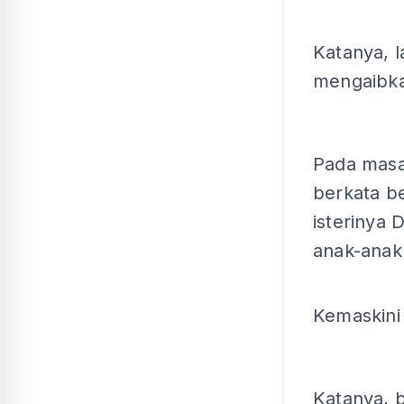
Katanya, l
mengaibka
Pada masa
berkata b
isterinya 
anak-anak
Kemaskini
Katanya, b