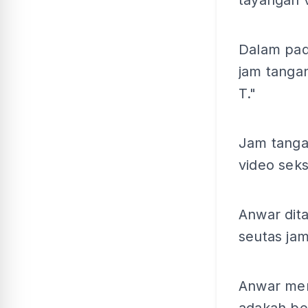
tayangan 
Dalam pad
jam tanga
T."
Jam tangan
video sek
Anwar dit
seutas ja
Anwar men