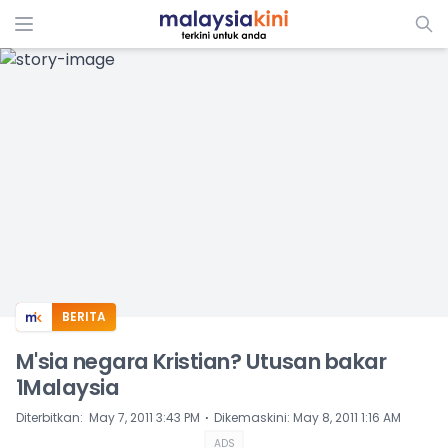
ADS
BERITA
M'sia negara Kristian? Utusan bakar
1Malaysia
⋅
Diterbitkan
:
May 7, 2011 3:43 PM
Dikemaskini
:
May 8, 2011 1:16 AM
ADS