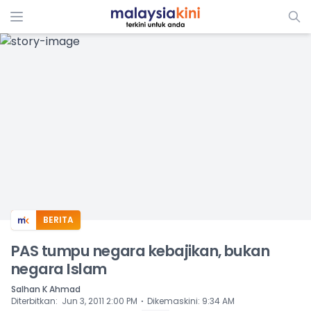
ADS
BERITA
PAS tumpu negara kebajikan, bukan
negara Islam
Salhan K Ahmad
⋅
Diterbitkan
:
Jun 3, 2011 2:00 PM
Dikemaskini
:
9:34 AM