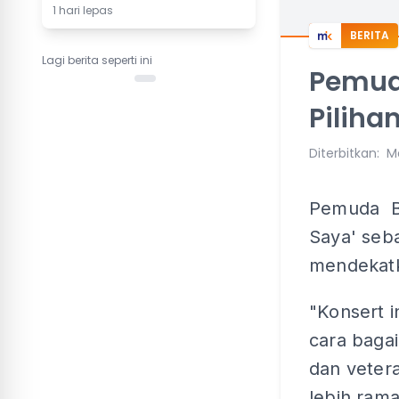
1 hari lepas
BERITA
Lagi berita seperti ini
Pemuda
Piliha
Diterbitkan
:
M
Pemuda BN
Saya' seba
mendekatk
"Konsert i
cara baga
dan veter
lebih ram