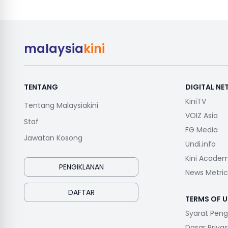
malaysia
kini
TENTANG
DIGITAL N
KiniTV
Tentang Malaysiakini
VOIZ Asia
Staf
FG Media
Jawatan Kosong
Undi.info
Kini Acade
PENGIKLANAN
News Metric
DAFTAR
TERMS OF U
Syarat Pen
Dasar Privas