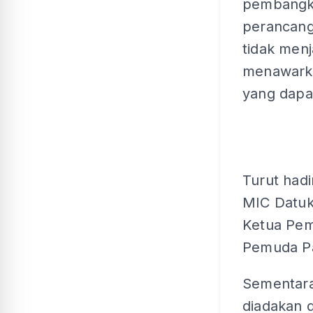
pembangk
perancanga
tidak menj
menawarkan
yang dapa
Turut hadi
MIC Datuk
Ketua Pem
Pemuda Pa
Sementara 
diadakan d