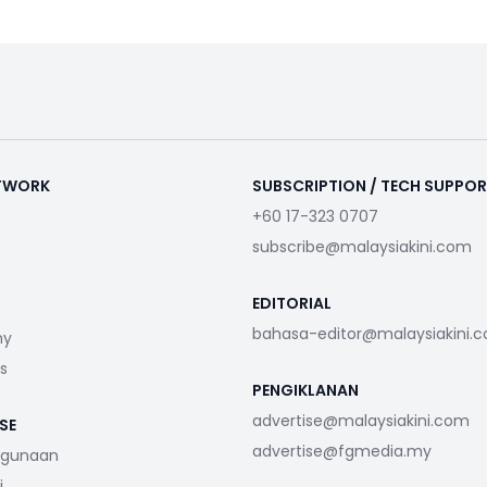
ETWORK
SUBSCRIPTION / TECH SUPPO
+60 17-323 0707
subscribe@malaysiakini.com
EDITORIAL
bahasa-editor@malaysiakini.
my
s
PENGIKLANAN
advertise@malaysiakini.com
SE
advertise@fgmedia.my
ggunaan
i