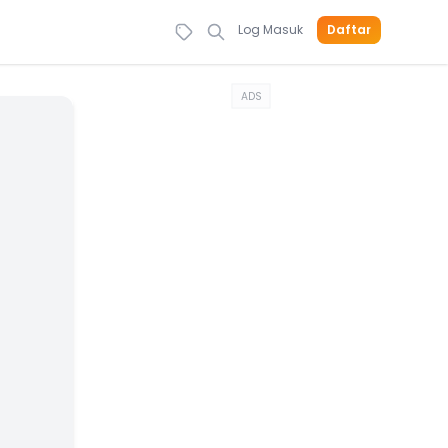
Log Masuk
Daftar
ADS