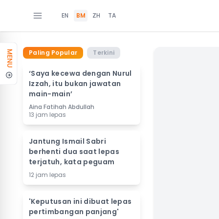
EN
BM
ZH
TA
Paling Popular
Terkini
MENU
‘Saya kecewa dengan Nurul
Izzah, itu bukan jawatan
main-main’
Aina Fatihah Abdullah
13 jam lepas
Jantung Ismail Sabri
berhenti dua saat lepas
terjatuh, kata peguam
12 jam lepas
'Keputusan ini dibuat lepas
pertimbangan panjang'