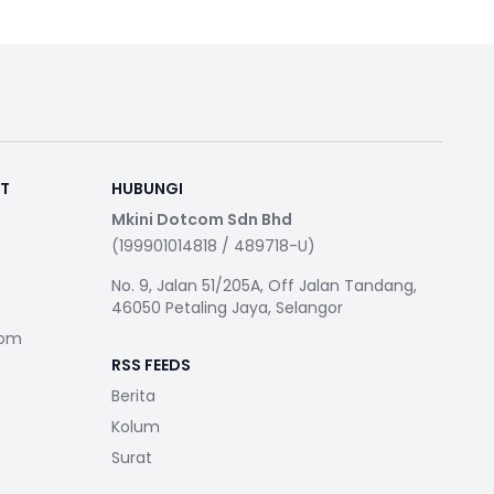
RT
HUBUNGI
Mkini Dotcom Sdn Bhd
(199901014818 / 489718-U)
No. 9, Jalan 51/205A, Off Jalan Tandang,
46050 Petaling Jaya, Selangor
com
RSS FEEDS
Berita
Kolum
Surat