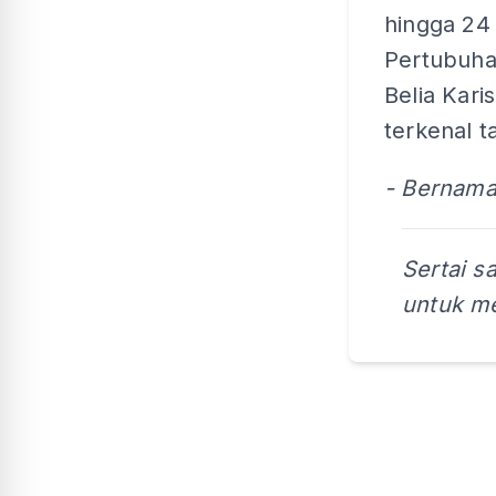
hingga 24
Pertubuhan
Belia Kari
terkenal t
- Bernam
Sertai s
untuk me