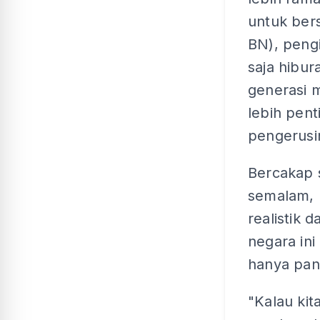
untuk ber
BN), peng
saja hibur
generasi 
lebih pent
pengerusi
Bercakap 
semalam, 
realistik
negara in
hanya pand
"Kalau ki