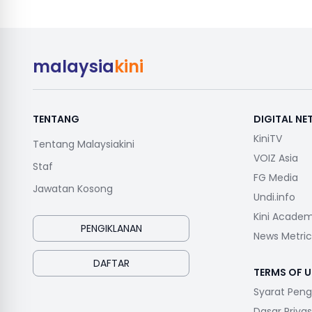
malaysia
kini
TENTANG
DIGITAL N
KiniTV
Tentang Malaysiakini
VOIZ Asia
Staf
FG Media
Jawatan Kosong
Undi.info
Kini Acade
PENGIKLANAN
News Metric
DAFTAR
TERMS OF U
Syarat Pen
Dasar Privas