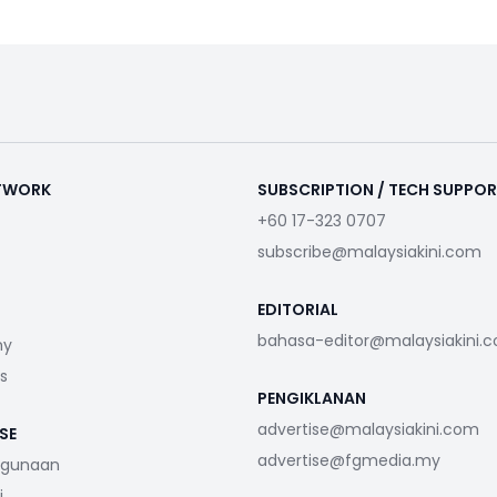
ETWORK
SUBSCRIPTION / TECH SUPPO
+60 17-323 0707
subscribe@malaysiakini.com
EDITORIAL
bahasa-editor@malaysiakini.
my
s
PENGIKLANAN
advertise@malaysiakini.com
SE
advertise@fgmedia.my
ggunaan
i