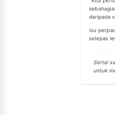
"Kita perl
sebahagia
daripada s
Isu perpa
selepas l
Sertai s
untuk me