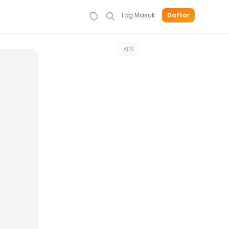
Log Masuk
Daftar
ADS