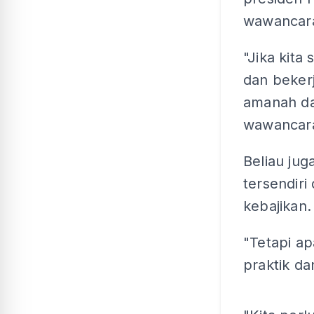
wawancara
"Jika kita
dan beker
amanah da
wawancara
Beliau ju
tersendir
kebajikan.
"Tetapi ap
praktik d