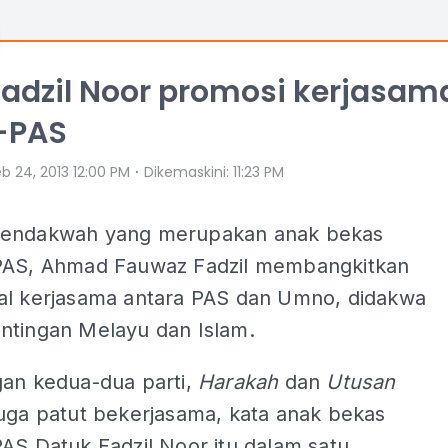
adzil Noor promosi kerjasam
-PAS
⋅
b 24, 2013 12:00 PM
Dikemaskini
:
11:23 PM
pendakwah yang merupakan anak bekas
PAS, Ahmad Fauwaz Fadzil membangkitkan
al kerjasama antara PAS dan Umno, didakwa
ntingan Melayu dan Islam.
gan kedua-dua parti,
Harakah
dan
Utusan
uga patut bekerjasama, kata anak bekas
AS Datuk Fadzil Noor itu dalam satu