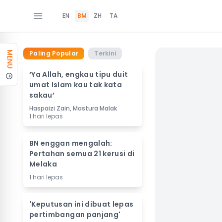
EN
BM
ZH
TA
Paling Popular
Terkini
MENU
‘Ya Allah, engkau tipu duit
umat Islam kau tak kata
sakau’
Haspaizi Zain, Mastura Malak
1 hari lepas
BN enggan mengalah:
Pertahan semua 21 kerusi di
Melaka
1 hari lepas
'Keputusan ini dibuat lepas
pertimbangan panjang'