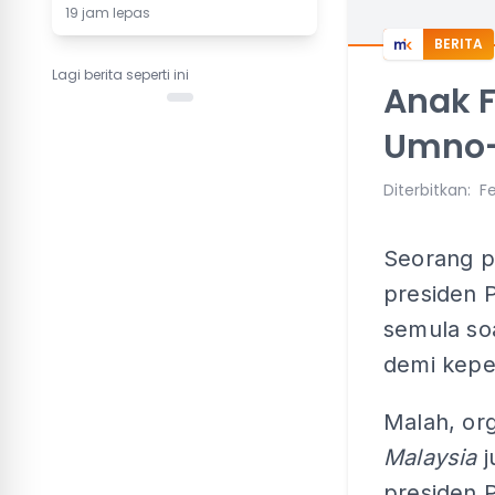
19 jam lepas
BERITA
Lagi berita seperti ini
Anak F
Umno
Diterbitkan
:
Fe
Seorang 
presiden 
semula so
demi kepe
Malah, or
Malaysia
j
presiden P