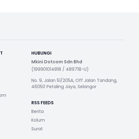
RT
HUBUNGI
Mkini Dotcom Sdn Bhd
(199901014818 / 489718-U)
No. 9, Jalan 51/205A, Off Jalan Tandang,
46050 Petaling Jaya, Selangor
com
RSS FEEDS
Berita
Kolum
Surat