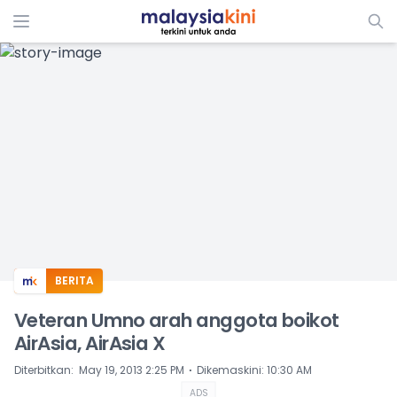
ADS
BERITA
Veteran Umno arah anggota boikot
AirAsia, AirAsia X
⋅
Diterbitkan
:
May 19, 2013 2:25 PM
Dikemaskini
:
10:30 AM
ADS