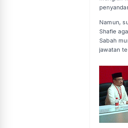
penyandan
Namun, su
Shafie ag
Sabah mu
jawatan te