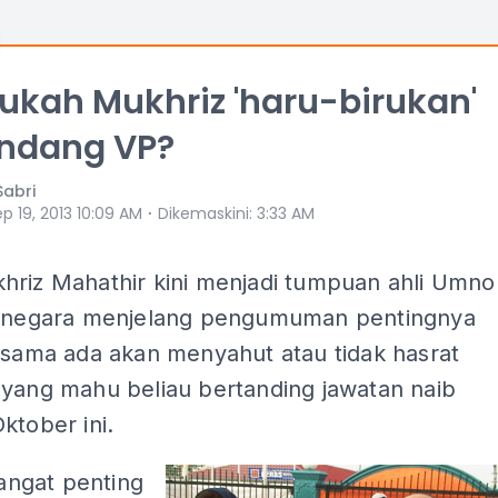
kah Mukhriz 'haru-birukan'
ndang VP?
Sabri
⋅
p 19, 2013 10:09 AM
Dikemaskini
:
3:33 AM
hriz Mahathir kini menjadi tumpuan ahli Umno
h negara menjelang pengumuman pentingnya
 sama ada akan menyahut atau tidak hasrat
 yang mahu beliau bertanding jawatan naib
ktober ini.
 sangat penting