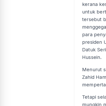
kerana ke
untuk ber
tersebut b
menggega
para peny
presiden 
Datuk Ser
Hussein.
Menurut s
Zahid Ham
mempertah
Tetapi se
mungkin m