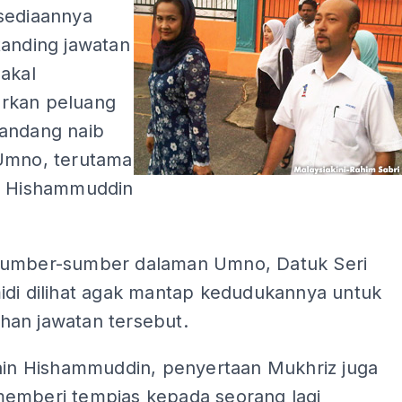
sediaannya
tanding jawatan
akal
rkan peluang
andang naib
Umno, terutama
i Hishammuddin
umber-sumber dalaman Umno, Datuk Seri
idi dilihat agak mantap kedudukannya untuk
an jawatan tersebut.
lain Hishammuddin, penyertaan Mukhriz juga
emberi tempias kepada seorang lagi