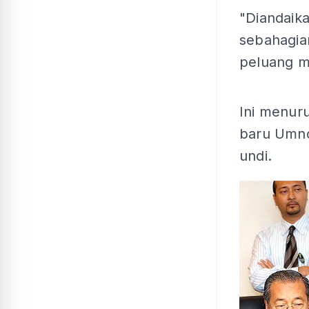
"Diandaik
sebahagian
peluang me
Ini menur
baru Umno
undi.