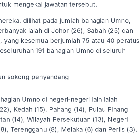
ntuk mengekal jawatan tersebut.
ereka, dilihat pada jumlah bahagian Umno,
erbanyak ialah di Johor (26), Sabah (25) dan
), yang kesemua berjumlah 75 atau 40 peratus
keseluruhan 191 bahagian Umno di seluruh
ian sokong penyandang
agian Umno di negeri-negeri lain ialah
22), Kedah (15), Pahang (14), Pulau Pinang
ntan (14), Wilayah Persekutuan (13), Negeri
8), Terengganu (8), Melaka (6) dan Perlis (3).