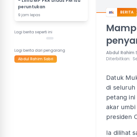
- Lima MP PKR bidas PM isu
peruntukan
BERITA
9 jam lepas
Mampu
Lagi berita seperti ini
penya
Lagi berita dari pengarang
Abdul Rahim 
Diterbitkan
:
Se
Abdul Rahim Sabri
Datuk Muk
di seluru
petang ini
akar umbi
presiden O
Ia dilihat