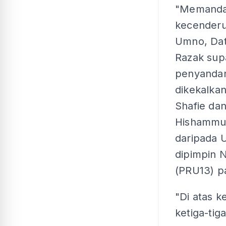
"Memand
kecenderu
Umno, Dat
Razak sup
penyanda
dikekalkan
Shafie da
Hishammud
daripada 
dipimpin 
(PRU13) pa
"Di atas k
ketiga-tig