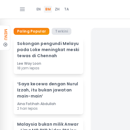
EN
BM
ZH
TA
Paling Popular
Terkini
MENU
Sokongan pengundi Melayu
pada Loke meningkat meski
tewas di Chennah
Lee Way Loon
18 jam lepas
‘Saya kecewa dengan Nurul
Izzah, itu bukan jawatan
main-main’
Aina Fatihah Abdullah
2 hari lepas
Malaysia bukan milik Anwar