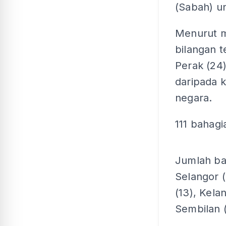
(Sabah) u
Menurut m
bilangan t
Perak (24
daripada 
negara.
111 bahag
Jumlah bah
Selangor (
(13), Kela
Sembilan (