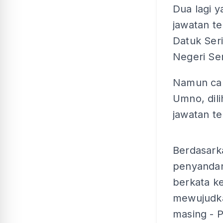
Dua lagi 
jawatan te
Datuk Ser
Negeri Se
Namun cab
Umno, dil
jawatan te
Berdasark
penyandan
berkata k
mewujudka
masing - 