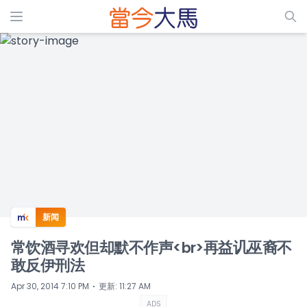
ADS
新闻
常饮酒寻欢但却默不作声<br>再益讥巫裔不
敢反伊刑法
⋅
Apr 30, 2014 7:10 PM
更新
:
11:27 AM
ADS