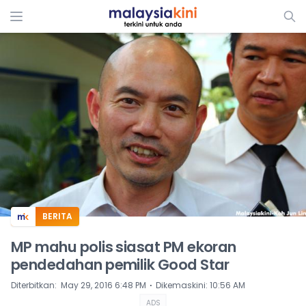
ADS
BERITA
MP mahu polis siasat PM ekoran
pendedahan pemilik Good Star
⋅
Diterbitkan
:
May 29, 2016 6:48 PM
Dikemaskini
:
10:56 AM
ADS