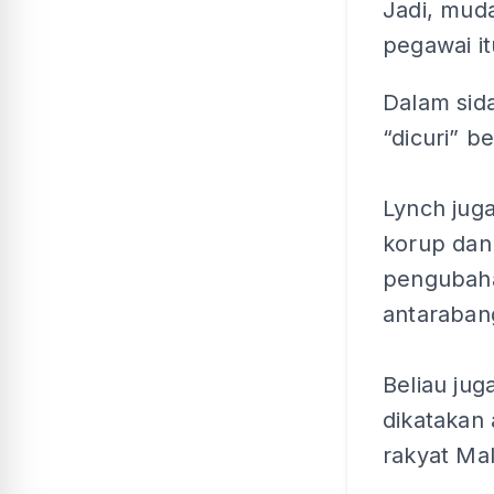
Jadi, mud
pegawai it
Dalam sid
“dicuri” be
Lynch jug
korup dan
pengubaha
antaraban
Beliau jug
dikatakan 
rakyat Ma