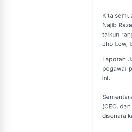
Kita semu
Najib Raz
taikun ran
Jho Low, b
Laporan J
pegawai-p
ini.
Sementara
(CEO, dan 
disenaraik