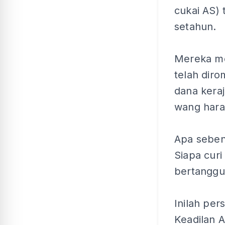
cukai AS) 
setahun.
Mereka me
telah diro
dana kera
wang har
Apa seben
Siapa curi
bertanggu
Inilah per
Keadilan A