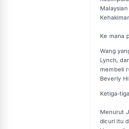
Malaysian 
Kehakiman
Ke mana p
Wang yang 
Lynch, dar
membeli r
Beverly Hil
Ketiga-tig
Menurut J
dicuri itu