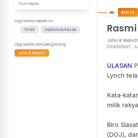
1 hari lepas
BERITA
Lagi berita seperti ini
Rasmi 
1mdb
najibabdulrazak
John R Malott
Lagi berita dari pengarang
Diterbitkan
:
Ju
John R Malott
ULASAN
P
Lynch tel
Kata-kata
milik rakya
Biro Siasa
(DOJ), dan