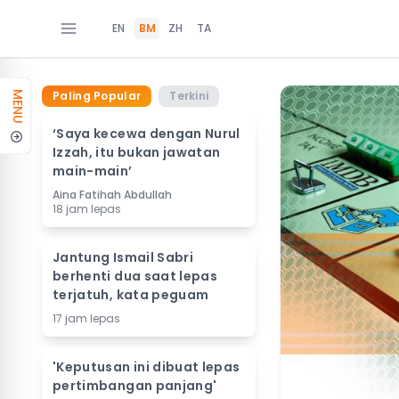
EN
BM
ZH
TA
Paling Popular
Terkini
MENU
‘Saya kecewa dengan Nurul
Izzah, itu bukan jawatan
main-main’
Aina Fatihah Abdullah
18 jam lepas
Jantung Ismail Sabri
berhenti dua saat lepas
terjatuh, kata peguam
17 jam lepas
'Keputusan ini dibuat lepas
pertimbangan panjang'