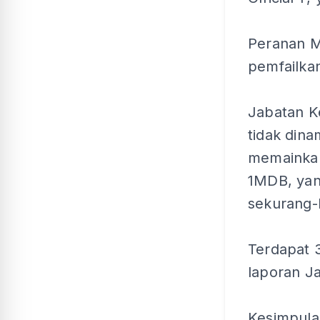
Peranan Ma
pemfailka
Jabatan Ke
tidak din
memainkan
1MDB, ya
sekurang-
Terdapat 3
laporan Ja
Kesimpula