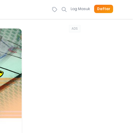
Log Masuk
Daftar
ADS