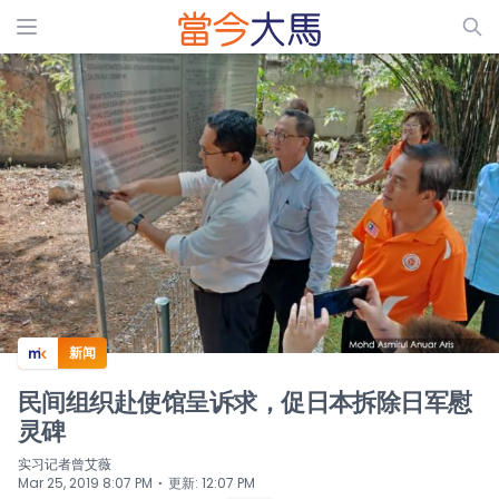
ADS
新闻
民间组织赴使馆呈诉求，促日本拆除日军慰
灵碑
实习记者曾艾薇
⋅
Mar 25, 2019 8:07 PM
更新
:
12:07 PM