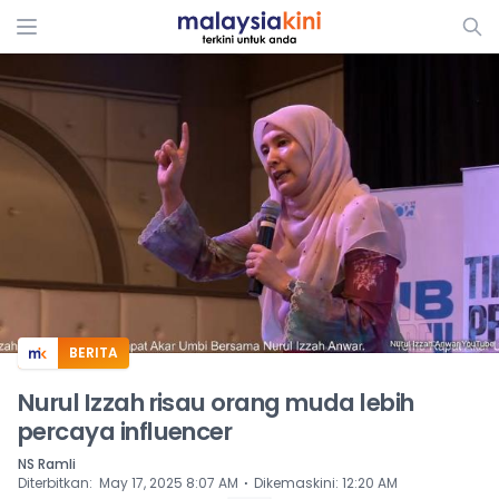
ADS
BERITA
Nurul Izzah risau orang muda lebih
percaya influencer
NS Ramli
⋅
Diterbitkan
:
May 17, 2025 8:07 AM
Dikemaskini
:
12:20 AM