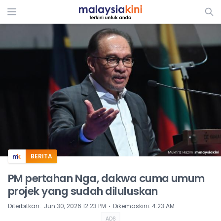
ADS
BERITA
PM pertahan Nga, dakwa cuma umum
projek yang sudah diluluskan
⋅
Diterbitkan
:
Jun 30, 2026 12:23 PM
Dikemaskini
:
4:23 AM
ADS