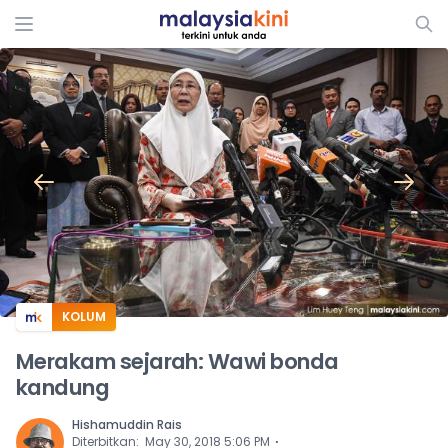
ADS
KOLUM
Merakam sejarah: Wawi bonda
kandung
Hishamuddin Rais
⋅
Diterbitkan
:
May 30, 2018 5:06 PM