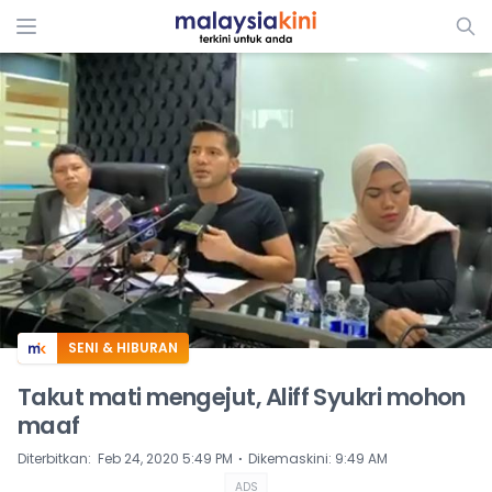
ADS
SENI & HIBURAN
Takut mati mengejut, Aliff Syukri mohon
maaf
⋅
Diterbitkan
:
Feb 24, 2020 5:49 PM
Dikemaskini
:
9:49 AM
ADS