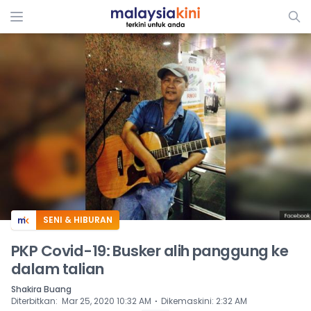
ADS
SENI & HIBURAN
PKP Covid-19: Busker alih panggung ke
dalam talian
Shakira Buang
⋅
Diterbitkan
:
Mar 25, 2020 10:32 AM
Dikemaskini
:
2:32 AM