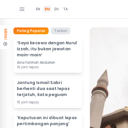
EN
BM
ZH
TA
Paling Popular
Terkini
MENU
‘Saya kecewa dengan Nurul
Izzah, itu bukan jawatan
main-main’
Aina Fatihah Abdullah
16 jam lepas
Jantung Ismail Sabri
berhenti dua saat lepas
terjatuh, kata peguam
15 jam lepas
'Keputusan ini dibuat lepas
pertimbangan panjang'