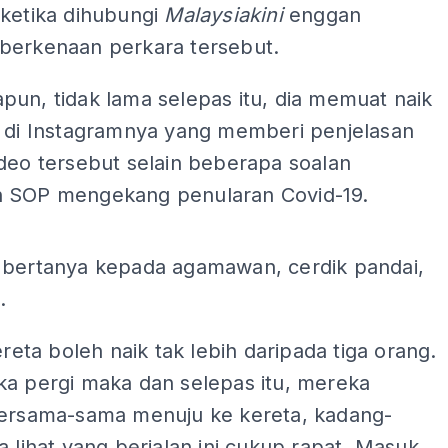
 ketika dihubungi
Malaysiakini
enggan
berkenaan perkara tersebut.
un, tidak lama selepas itu, dia memuat naik
o di Instagramnya yang memberi penjelasan
deo tersebut selain beberapa soalan
 SOP mengekang penularan Covid-19.
ADS
 bertanya kepada agamawan, cerdik pandai,
.
kereta boleh naik tak lebih daripada tiga orang.
ka pergi maka dan selepas itu, mereka
bersama-sama menuju ke kereta, kadang-
a lihat yang berjalan ini cukup rapat. Masuk