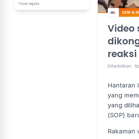
1 hari lepas
SENI & 
Video 
dikong
reaksi
Diterbitkan
:
N
Hantaran 
yang mem
yang dilih
(SOP) bar
Rakaman v