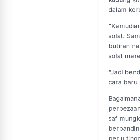
dalam kere
“Kemudian
solat. Sam
butiran na
solat mere
“Jadi bend
cara baru 
Bagaiman
perbezaan
saf mungki
berbanding
perlu ting