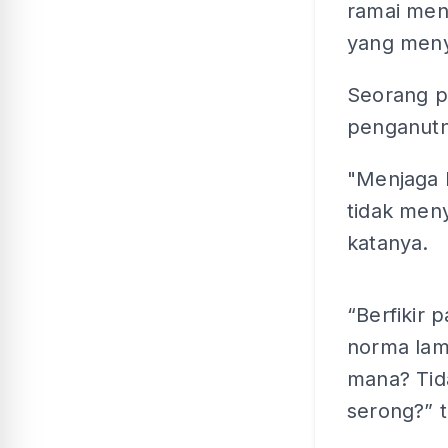
ramai men
yang men
Seorang p
penganutn
"Menjaga 
tidak meny
katanya.
“Berfikir 
norma lam
mana? Tid
serong?” t