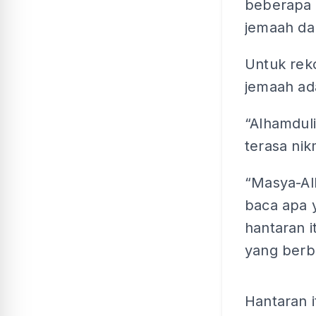
beberapa 
jemaah dal
Untuk rek
jemaah ada
“Alhamduli
terasa nik
“Masya-Al
baca apa y
hantaran 
yang berbu
Hantaran 