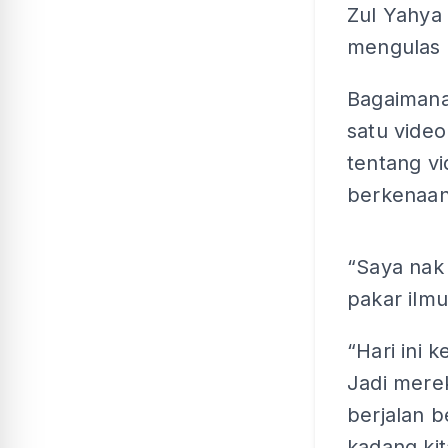
Zul Yahya
mengulas 
Bagaimanap
satu vide
tentang vi
berkenaan
“Saya nak
pakar ilmu
“Hari ini 
Jadi mere
berjalan 
kadang kit