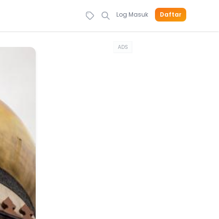
Log Masuk
Daftar
ADS