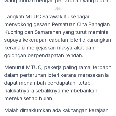
wang mudah dengan pertaruhan yang dibuat.
ADS
Langkah MTUC Sarawak itu sebagai
menyokong gesaan Persatuan Cina Bahagian
Kuching dan Samarahan yang turut meminta
supaya kekerapan cabutan loteri dikurangkan
kerana ia menjejaskan masyarakat dan
golongan berpendapatan rendah.
Menurut MTUC, pekerja paling ramai terbabit
dalam pertaruhan loteri kerana merasakan ia
dapat menambah pendapatan, tetapi
hakikatnya ia sebaliknya membebankan
mereka setiap bulan.
Malah dimaklumkan ada kakitangan kerajaan