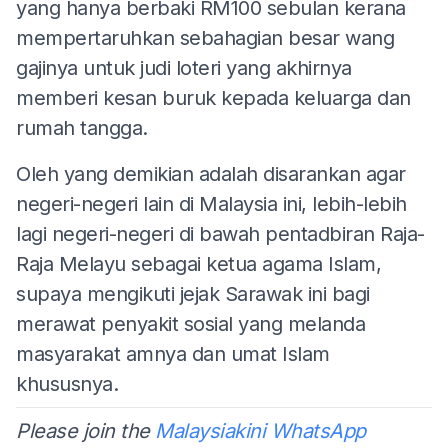
yang hanya berbaki RM100 sebulan kerana
mempertaruhkan sebahagian besar wang
gajinya untuk judi loteri yang akhirnya
memberi kesan buruk kepada keluarga dan
rumah tangga.
Oleh yang demikian adalah disarankan agar
negeri-negeri lain di Malaysia ini, lebih-lebih
lagi negeri-negeri di bawah pentadbiran Raja-
Raja Melayu sebagai ketua agama Islam,
supaya mengikuti jejak Sarawak ini bagi
merawat penyakit sosial yang melanda
masyarakat amnya dan umat Islam
khususnya.
Please join the
Malaysiakini WhatsApp