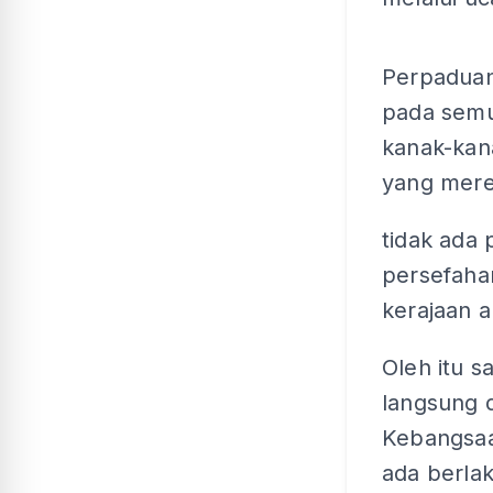
Perpaduan
pada semu
kanak-kana
yang mere
tidak ada
persefaha
kerajaan a
Oleh itu sa
langsung d
Kebangsaa
ada berla