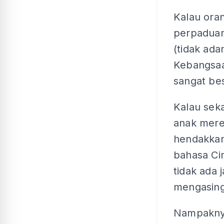
Kalau ora
perpaduan,
(tidak ada
Kebangsaa
sangat be
Kalau sek
anak mere
hendakkan
bahasa Cin
tidak ada 
mengasing
Nampakny