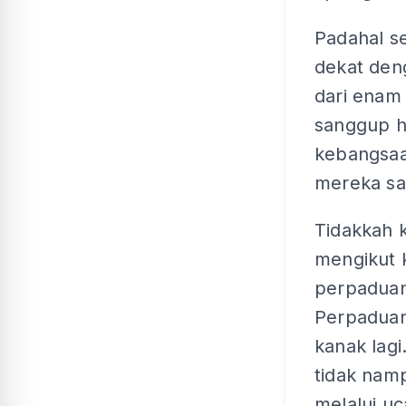
Padahal se
dekat deng
dari enam 
sanggup h
kebangsaa
mereka sa
Tidakkah k
mengikut 
perpaduan
Perpaduan
kanak lagi
tidak nam
melalui uc