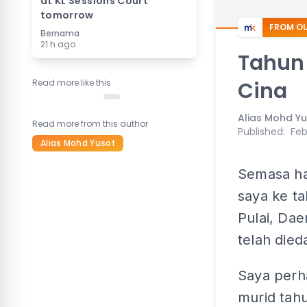
at KL Sessions Court
tomorrow
FROM OU
Bernama
21 h ago
Tahun 
Read more like this
Cina
Alias Mohd Y
Read more from this author
Published
:
Feb
Alias Mohd Yusof
Semasa ha
saya ke t
Pulai, Dae
telah died
Saya perh
murid tahu