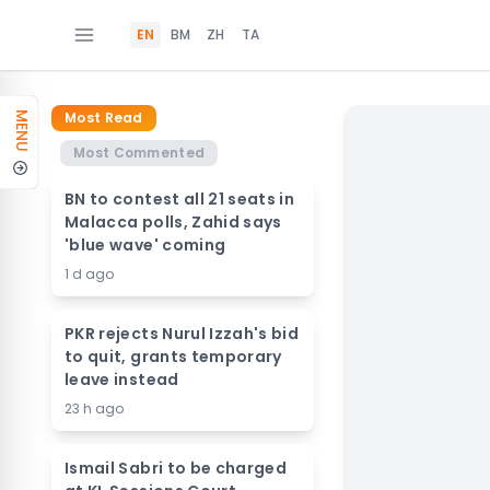
EN
BM
ZH
TA
Most Read
MENU
Most Commented
BN to contest all 21 seats in
Malacca polls, Zahid says
'blue wave' coming
1 d ago
PKR rejects Nurul Izzah's bid
to quit, grants temporary
leave instead
23 h ago
Ismail Sabri to be charged