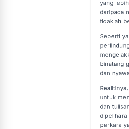
yang lebi
daripada 
tidaklah b
Seperti y
perlindun
mengelakk
binatang 
dan nyawa
Realitinya
untuk men
dan tulis
dipelihara
perkara ya