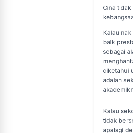
Cina tida
kebangsa
Kalau nak 
baik pres
sebagai a
menghanta
diketahui
adalah sek
akademikny
Kalau sek
tidak ber
apalagi de