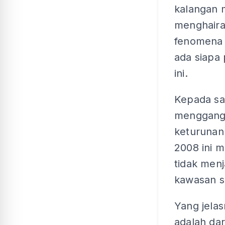
kalangan 
menghaira
fenomena i
ada siapa
ini.
Kepada sa
mengganggu
keturunan
2008 ini 
tidak menj
kawasan se
Yang jelas
adalah da