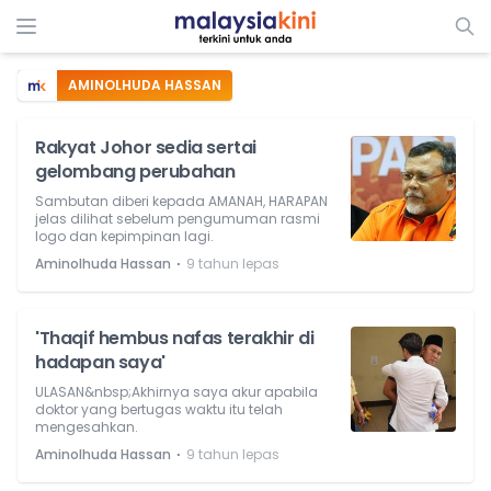
AMINOLHUDA HASSAN
Rakyat Johor sedia sertai
gelombang perubahan
Sambutan diberi kepada AMANAH, HARAPAN
jelas dilihat sebelum pengumuman rasmi
logo dan kepimpinan lagi.
⋅
Aminolhuda Hassan
9 tahun lepas
'Thaqif hembus nafas terakhir di
hadapan saya'
ULASAN&nbsp;Akhirnya saya akur apabila
doktor yang bertugas waktu itu telah
mengesahkan.
⋅
Aminolhuda Hassan
9 tahun lepas