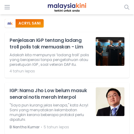
ACRYL SANI
Penjelasan IGP tentang ladang
troll polis tak memuaskan - Lim
Adakah kita mempunyai ‘ladang troll’ polis
yang beroperasi tanpa pengetahuan atau
persetujuan IGP , soal veteran DAP itu.
4 tahun lepas
IGP: Nama Jho Low belum masuk
senarai notis merah Interpol
"Saya pun kurang jelas kenapa," kata Acryl
Sani yang menyatakan kelambatan
mungkin kerana beberapa protokol perlu
dipatuhi.
⋅
B Nantha Kumar
5 tahun lepas