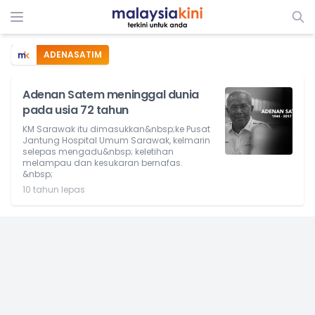
ADENASATIM
Adenan Satem meninggal dunia
pada usia 72 tahun
KM Sarawak itu dimasukkan&nbsp;ke Pusat
Jantung Hospital Umum Sarawak, kelmarin
selepas mengadu&nbsp; keletihan
melampau dan kesukaran bernafas.
&nbsp;
10 tahun lepas