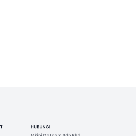
RT
HUBUNGI
Mkini Dotcom Sdn Bhd