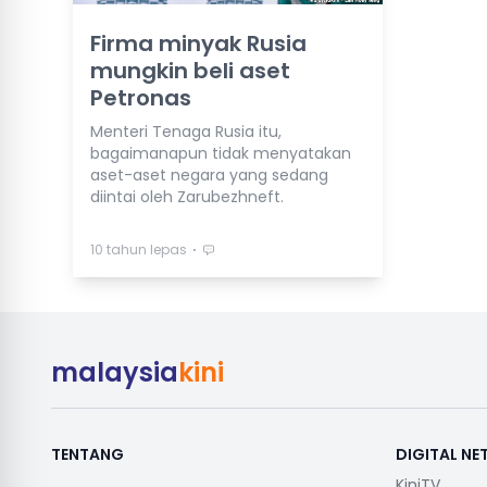
Firma minyak Rusia
mungkin beli aset
Petronas
Menteri Tenaga Rusia itu,
bagaimanapun tidak menyatakan
aset-aset negara yang sedang
diintai oleh Zarubezhneft.
⋅
10 tahun lepas
malaysia
kini
TENTANG
DIGITAL N
KiniTV