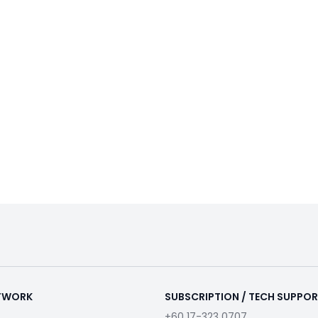
ETWORK
SUBSCRIPTION / TECH SUPPO
+60 17-323 0707