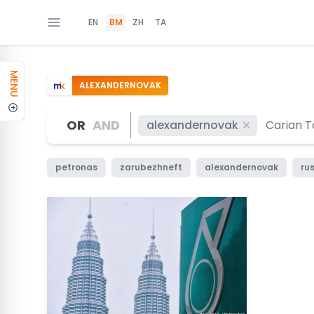
EN
BM
ZH
TA
MENU
ALEXANDERNOVAK
OR
AND
alexandernovak
petronas
zarubezhneft
alexandernovak
ru