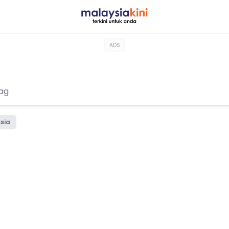
ADS
ssia