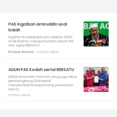
PAS ingatkan Amiruddin soal
baiah
Ingatan itu beberapa jam selepas ADUN
Anak Bukit itu mengumumkan keluar PAS
dan sertai BERSATU.
⋅
N Faizal Ghazali
9 tahun lepas
ADUN PAS Kedah sertai BERSATU
Datuk Amiruddin Hamzah yang juga ketua
pembangkang DUN Kedah
menyerahkan&nbsp;borang penyertaan
hari ini.
9 tahun lepas