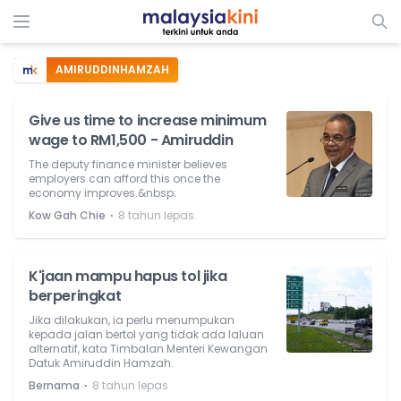
AMIRUDDINHAMZAH
Give us time to increase minimum
wage to RM1,500 - Amiruddin
The deputy finance minister believes
employers can afford this once the
economy improves.&nbsp;
⋅
Kow Gah Chie
8 tahun lepas
K'jaan mampu hapus tol jika
berperingkat
Jika dilakukan, ia perlu menumpukan
kepada jalan bertol yang tidak ada laluan
alternatif, kata Timbalan Menteri Kewangan
Datuk Amiruddin Hamzah.
⋅
Bernama
8 tahun lepas