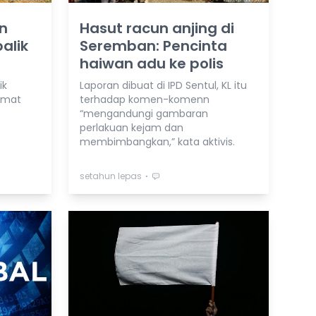
an
Hasut racun anjing di
balik
Seremban: Pencinta
haiwan adu ke polis
ik
Laporan dibuat di IPD Sentul, KL itu
amat
terhadap komen-komenn
“mengandungi gambaran
perlakuan kejam dan
membimbangkan,” kata aktivis.
⋅
setahun lepas