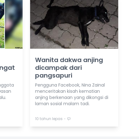
Wanita dakwa anjing
ingat
dicampak dari
pangsapuri
nggota
Pengguna Facebook, Nina Zainal
wasan
menceritakan kisah kematian
lu.
anjing berkenaan yang dikongsi di
laman sosial malam tadi.
⋅
10 tahun lepas