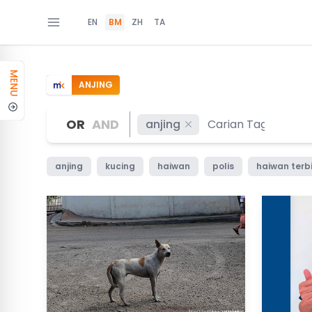
EN
BM
ZH
TA
MENU
ANJING
OR
AND
anjing
anjing
kucing
haiwan
polis
haiwan terb