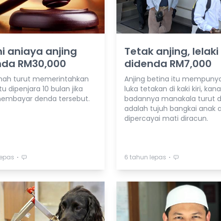
i aniaya anjing
Tetak anjing, lelaki
nda RM30,000
didenda RM7,000
ah turut memerintahkan
Anjing betina itu mempunya
tu dipenjara 10 bulan jika
luka tetakan di kaki kiri, ka
embayar denda tersebut.
badannya manakala turut d
adalah tujuh bangkai anak a
dipercayai mati diracun.
⋅
⋅
lepas
6 tahun lepas