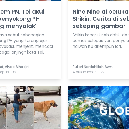
kem PN, Tei akui
Nine Nine di peluk
 penyokong PH
Shikin: Cerita di se
ng menyalak'
sekeping gambar
 saya sebut sebahagian
Shikin kongsi kisah detik-det
ng PH yang kurang ajar
cemas selepas van penyel
ovokasi, menjerit, mencaci
haiwan itu dirempuh lori.
agai anjing,” kata Tei.
⋅
⋅
d, Alyaa Alhadjri
Puteri Nordahlilah Azmi
⋅
⋅
lepas
4 bulan lepas