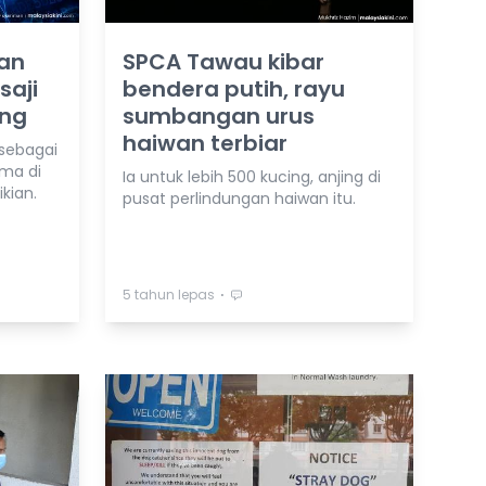
an
SPCA Tawau kibar
saji
bendera putih, rayu
ing
sumbangan urus
haiwan terbiar
 sebagai
ma di
Ia untuk lebih 500 kucing, anjing di
kian.
pusat perlindungan haiwan itu.
⋅
5 tahun lepas