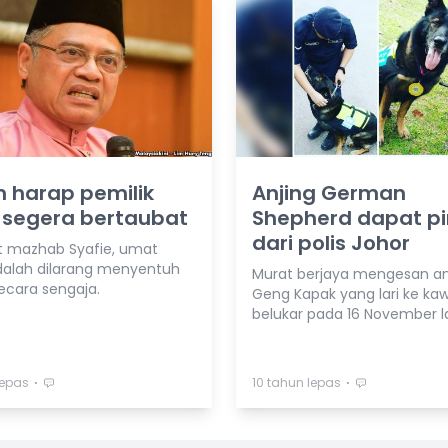
 harap pemilik
Anjing German
 segera bertaubat
Shepherd dapat p
dari polis Johor
 mazhab Syafie, umat
dalah dilarang menyentuh
Murat berjaya mengesan a
secara sengaja.
Geng Kapak yang lari ke ka
belukar pada 16 November la
⋅
⋅
lepas
10 tahun lepas