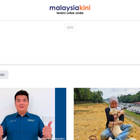
ADS
iar