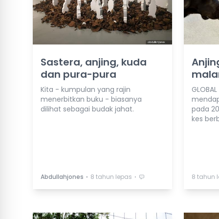
Sastera, anjing, kuda
Anjin
dan pura-pura
malar
Kita - kumpulan yang rajin
GLOBAL 
menerbitkan buku - biasanya
mendapat
dilihat sebagai budak jahat.
pada 20
kes ber
⋅
⋅
Abdullahjones
8 tahun lepas
8 tahun 