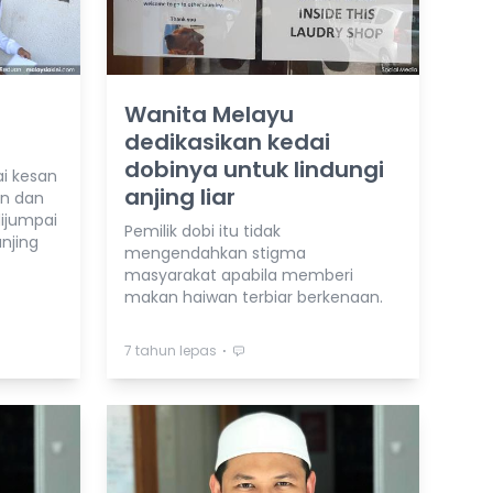
Wanita Melayu
dedikasikan kedai
dobinya untuk lindungi
i kesan
anjing liar
nan dan
ijumpai
Pemilik dobi itu tidak
njing
mengendahkan stigma
masyarakat apabila memberi
makan haiwan terbiar berkenaan.
⋅
7 tahun lepas