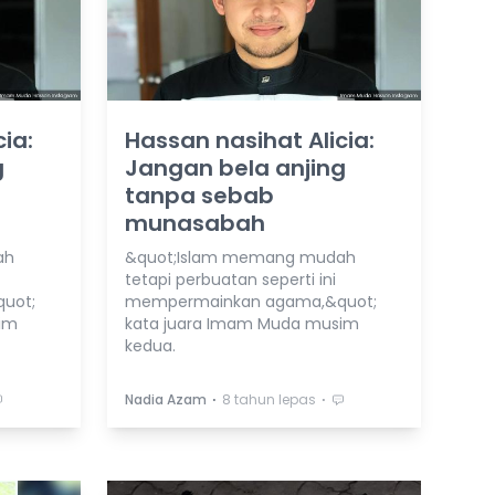
ia:
Hassan nasihat Alicia:
g
Jangan bela anjing
tanpa sebab
munasabah
ah
&quot;Islam memang mudah
tetapi perbuatan seperti ini
uot;
mempermainkan agama,&quot;
im
kata juara Imam Muda musim
kedua.
⋅
⋅
Nadia Azam
8 tahun lepas