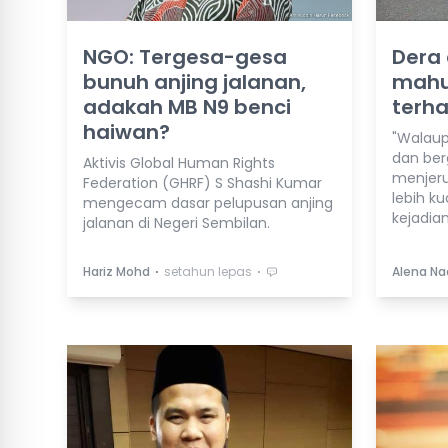
NGO: Tergesa-gesa
Dera
bunuh anjing jalanan,
mahu
adakah MB N9 benci
terha
haiwan?
"Walaup
dan ber
Aktivis Global Human Rights
menjeru
Federation (GHRF) S Shashi Kumar
lebih ku
mengecam dasar pelupusan anjing
kejadian
jalanan di Negeri Sembilan.
⋅
⋅
Hariz Mohd
setahun lepas
Alena Na