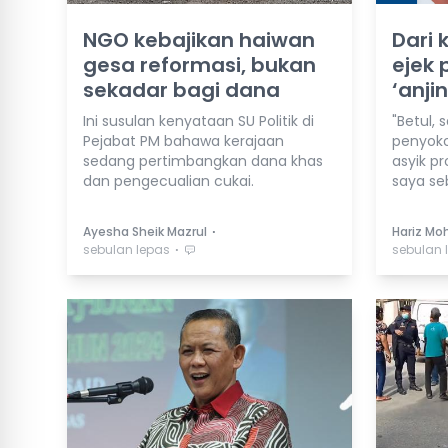
NGO kebajikan haiwan
Dari 
gesa reformasi, bukan
ejek
sekadar bagi dana
‘anji
Ini susulan kenyataan SU Politik di
"Betul,
Pejabat PM bahawa kerajaan
penyoko
sedang pertimbangkan dana khas
asyik pr
dan pengecualian cukai.
saya seb
⋅
Ayesha Sheik Mazrul
Hariz Moh
⋅
sebulan lepas
sebulan 