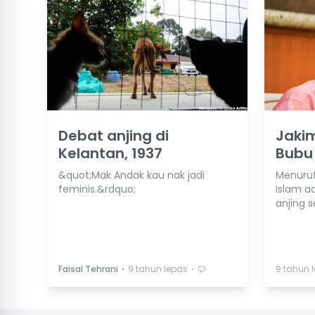
Debat anjing di
Jakim
Kelantan, 1937
Bubu
&quot;Mak Andak kau nak jadi
Menurut
feminis.&rdquo;
Islam a
anjing 
⋅
⋅
Faisal Tehrani
9 tahun lepas
9 tahun 