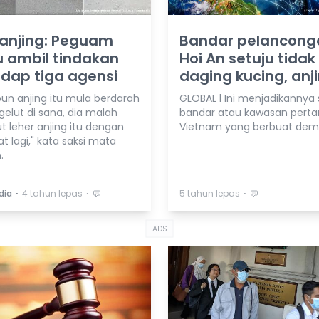
 anjing: Peguam
Bandar pelancong
 ambil tindakan
Hoi An setuju tidak 
dap tiga agensi
daging kucing, anj
un anjing itu mula berdarah
GLOBAL l Ini menjadikannya
gelut di sana, dia malah
bandar atau kawasan perta
t leher anjing itu dengan
Vietnam yang berbuat demi
at lagi," kata saksi mata
.
⋅
⋅
⋅
dia
4 tahun lepas
5 tahun lepas
ADS