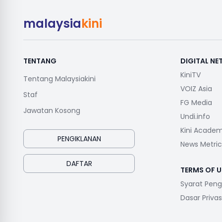
malaysia
kini
TENTANG
DIGITAL N
KiniTV
Tentang Malaysiakini
VOIZ Asia
Staf
FG Media
Jawatan Kosong
Undi.info
Kini Acade
PENGIKLANAN
News Metric
DAFTAR
TERMS OF U
Syarat Pen
Dasar Privas