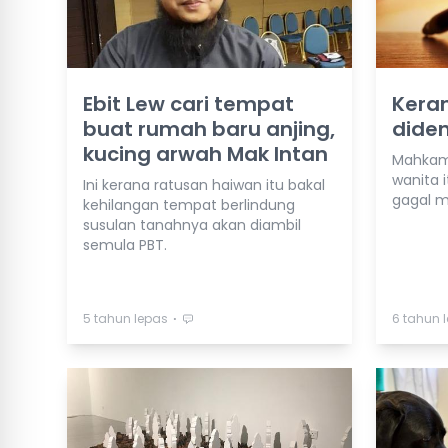
Ebit Lew cari tempat
Keran
buat rumah baru anjing,
dide
kucing arwah Mak Intan
Mahkam
wanita i
Ini kerana ratusan haiwan itu bakal
gagal m
kehilangan tempat berlindung
susulan tanahnya akan diambil
semula PBT.
⋅
5 tahun lepas
6 tahun 