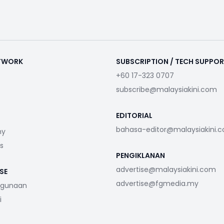
ETWORK
SUBSCRIPTION / TECH SUPPO
+60 17-323 0707
subscribe@malaysiakini.com
EDITORIAL
bahasa-editor@malaysiakini.
my
s
PENGIKLANAN
advertise@malaysiakini.com
SE
advertise@fgmedia.my
ggunaan
i