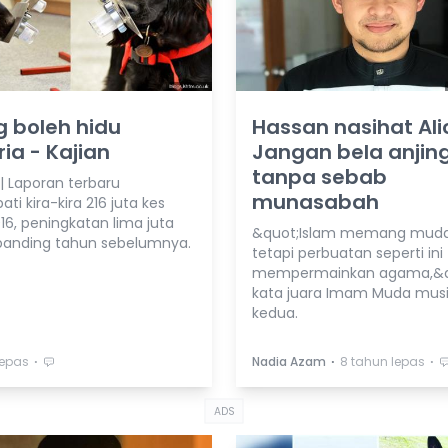
g boleh hidu
Hassan nasihat Alic
ia - Kajian
Jangan bela anjin
tanpa sebab
| Laporan terbaru
munasabah
i kira-kira 216 juta kes
16, peningkatan lima juta
&quot;Islam memang mud
banding tahun sebelumnya.
tetapi perbuatan seperti ini
mempermainkan agama,&q
kata juara Imam Muda mus
kedua.
⋅
⋅
⋅
lepas
Nadia Azam
8 tahun lepas
ADS