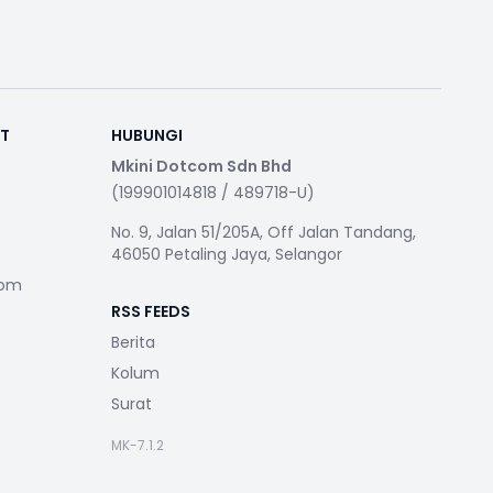
RT
HUBUNGI
Mkini Dotcom Sdn Bhd
(199901014818 / 489718-U)
No. 9, Jalan 51/205A, Off Jalan Tandang,
46050 Petaling Jaya, Selangor
com
RSS FEEDS
Berita
Kolum
Surat
MK-7.1.2