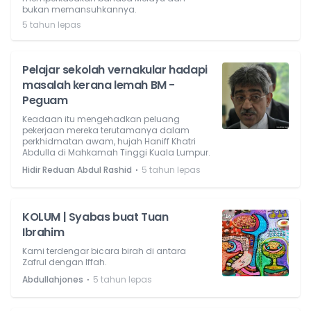
bukan memansuhkannya.
5 tahun lepas
Pelajar sekolah vernakular hadapi
masalah kerana lemah BM -
Peguam
Keadaan itu mengehadkan peluang
pekerjaan mereka terutamanya dalam
perkhidmatan awam, hujah Haniff Khatri
Abdulla di Mahkamah Tinggi Kuala Lumpur.
⋅
Hidir Reduan Abdul Rashid
5 tahun lepas
KOLUM | Syabas buat Tuan
Ibrahim
Kami terdengar bicara birah di antara
Zafrul dengan Iffah.
⋅
Abdullahjones
5 tahun lepas