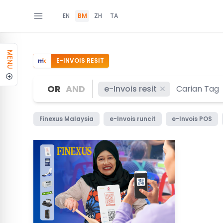
EN
BM
ZH
TA
MENU
E-INVOIS RESIT
OR
AND
e-Invois resit
Finexus Malaysia
e-Invois runcit
e-Invois POS