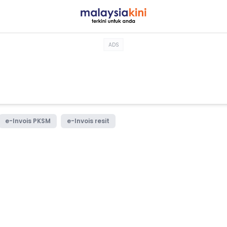
ADS
e-Invois PKSM
e-Invois resit