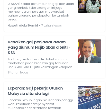
ULASAN | Kadar pertumbuhan gaji dan upah
yang lembab kebelakangan ini juga
mempengaruhi persepsi masyarakat
bahawa jurang pendapatan bertambah
besar.
⋅
Hawati Abdul Hamid
7 tahun lepas
Kenaikan gaji penjawat awam
yang diumum Najib akan diteliti -
KSN
April lalu, pentadbiran terdahulu umum
tambahan pada kenaikan gaji tahunan
untuk kira-kira 1.6 juta kakitangan kerajaan.
8 tahun lepas
Laporan: Gaji pekerja Utusan
Malaysia ditunda lagi
Jabatan Perhubungan Perusahaan panggil
wakil kesatuan sekerja syarikat
itu&nbsp;bincang tentang tawaran