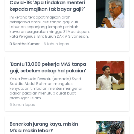
Covid-19: 'Apa tindakan menteri
kepada majikan tak bayar gaji?'
Ini kerana terdapat majikan arah
pekerjanya ambil cuti tanpa gaji, cuti
tahunan sepanjang tempoh perintah
kawalan pergerakan hingga 31 Mac depan,
kata Pengerusi Biro Buruh DAP, A Sivanesan.
⋅
B Nantha Kumar
6 tahun lepas
'Bantu 13,000 pekerja MAS tanpa
gaji, sebelum cakap hal pakaian'
Ketua Pemuda Bersatu (Armada) Syed
Saddiq Abdul Rahman mengulas
kenyataan timbalan menteri mengenai
dasar pakaian menutup aurat buat
pramugari Islam.
6 tahun lepas
Benarkah jurang kaya, miskin
M'sia makin lebar?