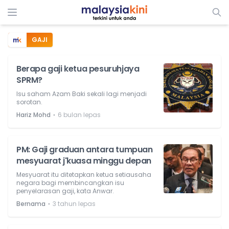
GAJI
Berapa gaji ketua pesuruhjaya
SPRM?
Isu saham Azam Baki sekali lagi menjadi
sorotan.
⋅
Hariz Mohd
6 bulan lepas
PM: Gaji graduan antara tumpuan
mesyuarat j'kuasa minggu depan
Mesyuarat itu ditetapkan ketua setiausaha
negara bagi membincangkan isu
penyelarasan gaji, kata Anwar.
⋅
Bernama
3 tahun lepas