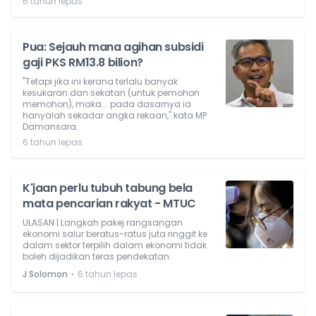
6 tahun lepas
Pua: Sejauh mana agihan subsidi
gaji PKS RM13.8 bilion?
"Tetapi jika ini kerana terlalu banyak
kesukaran dan sekatan (untuk pemohon
memohon), maka... pada dasarnya ia
hanyalah sekadar angka rekaan," kata MP
Damansara.
6 tahun lepas
K'jaan perlu tubuh tabung bela
mata pencarian rakyat - MTUC
ULASAN | Langkah pakej rangsangan
ekonomi salur beratus-ratus juta ringgit ke
dalam sektor terpilih dalam ekonomi tidak
boleh dijadikan teras pendekatan.
⋅
J Solomon
6 tahun lepas