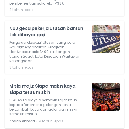
pemberhentian sukarela (VSS).
8 tahun lepas
NUJ gesa pekerja Utusan bantah
tak dibayar gaji
Pengerusi eksekutif Utusan yang baru
&quot;mengabaikan kebajikan
dan&nbsp;nasib 1,400 kakitangan
Utusan,&quot; kata Kesatuan Wartawan
Kebangsaan.
8 tahun lepas
M'sia maju: Siapa makin kaya,
siapa terus miskin
ULASAN l Malaysia semakin terjerumus
kepada fenomena golongan kaya
bertambah kaya dan golongan miskin
semakin miskin.
⋅
Amran Ahmad
9 tahun lepas