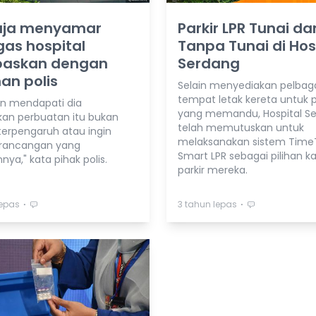
ja menyamar
Parkir LPR Tunai da
as hospital
Tanpa Tunai di Hos
baskan dengan
Serdang
an polis
Selain menyediakan pelbag
tempat letak kereta untuk 
an mendapati dia
yang memandu, Hospital S
an perbuatan itu bukan
telah memutuskan untuk
terpengaruh atau ingin
melaksanakan sistem Time
 rancangan yang
Smart LPR sebagai pilihan 
nya," kata pihak polis.
parkir mereka.
⋅
⋅
lepas
3 tahun lepas