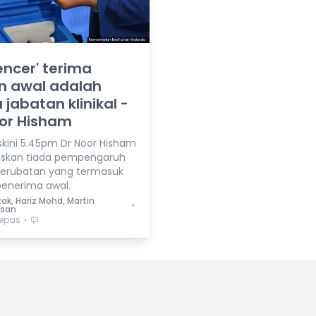
uencer' terima
n awal adalah
 jabatan klinikal -
or Hisham
kini 5.45pm Dr Noor Hisham
skan tiada pempengaruh
erubatan yang termasuk
enerima awal.
zak, Hariz Mohd, Martin
⋅
san
⋅
lepas