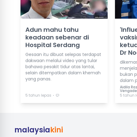
Adun mahu tahu
'Infl
keadaan sebenar di
vaksi
Hospital Serdang
ketua
Dr No
Gesaan itu dibuat selepas terdapat
dakwaan melalui video yang tular
dikemas
bahawa pesakit tidur atas lantai,
menjela
selain ditempatkan dalam khemah
bukan p
yang panas.
dalam p
Aidila Ra
Vengade
⋅
5 tahun lepas
5 tahun 
malaysia
kini