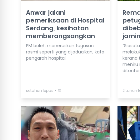
Anwar jalani
Rema
pemeriksaan di Hospital
petug
Serdang, kesihatan
dibe
memberangsangkan
jamin
PM boleh meneruskan tugasan
“Siasat
rasmi seperti yang dijadualkan, kata
melakuk
pengarah hospital.
kerana 
meniru
ditonton
⋅
setahun lepas
2 tahun 