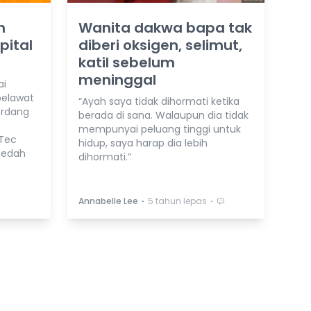
n
Wanita dakwa bapa tak
pital
diberi oksigen, selimut,
katil sebelum
meninggal
ai
pelawat
“Ayah saya tidak dihormati ketika
erdang
berada di sana. Walaupun dia tidak
mempunyai peluang tinggi untuk
Tec
hidup, saya harap dia lebih
kaedah
dihormati.”
⋅
⋅
Annabelle Lee
5 tahun lepas