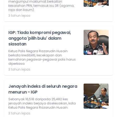
mengumpul maklumat berkaitan
kesalahan PRN, termasuk isu 3R (agama,
raja dan kaum).
3 tahun lepas
IGP: Tiada kompromi pegawai,
anggota 'pilih bulu' dalam
siasatan
Ketua Polis Negara Razarudin Husain
berkata kredibiliti, kecekapan dan
kemahiran pegawai-pegawai polis harus
diperkasa.
3 tahun lepas
Jenayah indeks di seluruh negara
menurun - IGP
Sebanyak 16,518 daripada 25,482 kes
jenayah indeks berjaya diselesaikan, kata
Ketua Polis Negara Razarudin Husain.
3 tahun lepas