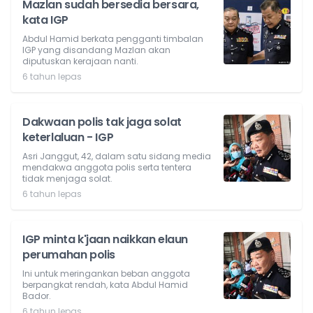
Mazlan sudah bersedia bersara,
kata IGP
Abdul Hamid berkata pengganti timbalan
IGP yang disandang Mazlan akan
diputuskan kerajaan nanti.
6 tahun lepas
Dakwaan polis tak jaga solat
keterlaluan - IGP
Asri Janggut, 42, dalam satu sidang media
mendakwa anggota polis serta tentera
tidak menjaga solat.
6 tahun lepas
IGP minta k'jaan naikkan elaun
perumahan polis
Ini untuk meringankan beban anggota
berpangkat rendah, kata Abdul Hamid
Bador.
6 tahun lepas