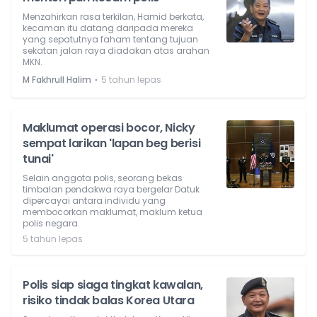
Menzahirkan rasa terkilan, Hamid berkata,
kecaman itu datang daripada mereka
yang sepatutnya faham tentang tujuan
sekatan jalan raya diadakan atas arahan
MKN.
⋅
M Fakhrull Halim
5 tahun lepas
Maklumat operasi bocor, Nicky
sempat larikan 'lapan beg berisi
tunai'
Selain anggota polis, seorang bekas
timbalan pendakwa raya bergelar Datuk
dipercayai antara individu yang
membocorkan maklumat, maklum ketua
polis negara.
5 tahun lepas
Polis siap siaga tingkat kawalan,
risiko tindak balas Korea Utara