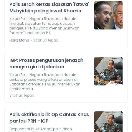
Polis serah kertas siasatan 'fatwa'
Muhyiddin paling lewat Khamis
Ketua Polis Negara Razarudin Husain
merujuk siasatan terhadap ucapan
pengerusi PN itu yang menghukumkan
"haram" undi calon PH.
⋅
Hariz Mohd
3 tahun lepas
IGP: Proses pengurusan jenazah
mangsa giat dijalankan
Ketua Polis Negara Razarudin Husain
berkata proses yang dilaksanakan di
Jabatan Forensik, HTAR itu memerlukan
sedikit masa.
3 tahun lepas
Polis aktifkan bilik Op Cantas Khas
pantau PRN - IGP
Berpusat di Bukit Aman, polis akan