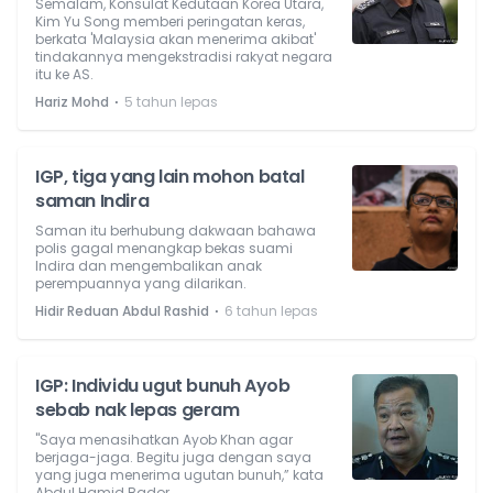
Semalam, Konsulat Kedutaan Korea Utara,
Kim Yu Song memberi peringatan keras,
berkata 'Malaysia akan menerima akibat'
tindakannya mengekstradisi rakyat negara
itu ke AS.
⋅
Hariz Mohd
5 tahun lepas
IGP, tiga yang lain mohon batal
saman Indira
Saman itu berhubung dakwaan bahawa
polis gagal menangkap bekas suami
Indira dan mengembalikan anak
perempuannya yang dilarikan.
⋅
Hidir Reduan Abdul Rashid
6 tahun lepas
IGP: Individu ugut bunuh Ayob
sebab nak lepas geram
"Saya menasihatkan Ayob Khan agar
berjaga-jaga. Begitu juga dengan saya
yang juga menerima ugutan bunuh,” kata
Abdul Hamid Bador.