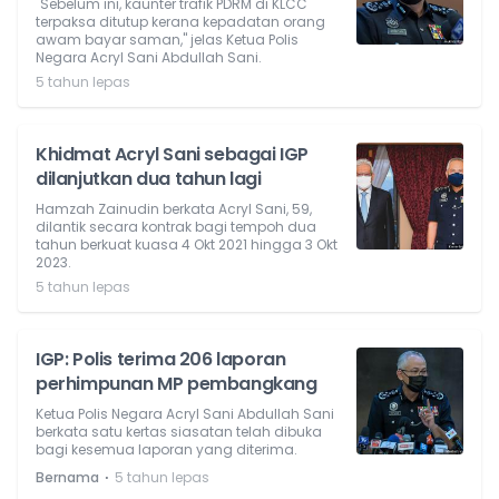
"Sebelum ini, kaunter trafik PDRM di KLCC
terpaksa ditutup kerana kepadatan orang
awam bayar saman," jelas Ketua Polis
Negara Acryl Sani Abdullah Sani.
5 tahun lepas
Khidmat Acryl Sani sebagai IGP
dilanjutkan dua tahun lagi
Hamzah Zainudin berkata Acryl Sani, 59,
dilantik secara kontrak bagi tempoh dua
tahun berkuat kuasa 4 Okt 2021 hingga 3 Okt
2023.
5 tahun lepas
IGP: Polis terima 206 laporan
perhimpunan MP pembangkang
Ketua Polis Negara Acryl Sani Abdullah Sani
berkata satu kertas siasatan telah dibuka
bagi kesemua laporan yang diterima.
⋅
Bernama
5 tahun lepas