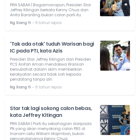
PRN SABAH | Bagaimanapun, Presiden Star
Jeffrey Kitingan berkata Kenny Chua dan
Anita Baranting bukan calon parti itu.
⋅
Ng Xiang Yi
6 tahun lepas
'Tak ada otak' tuduh Warisan bagi
IC pada PTI, kata Azis
Presiden Star Jeffrey Kitingan dan Presiden
PCS Anifah Aman mendakwa Warisan
bersubahat dalam skim memberikan
kerakyatan secara tidak sah kepada
pendatang tanpa izin.
⋅
Ng Xiang Yi
6 tahun lepas
Star tak lagi sokong calon bebas,
kata Jeffrey Kitingan
PRN SABAH | Parti itu sebahagian daripada
PN yang akan menyokong calon PBS di
Inanam iaitu William Majimbon, bukan
penyandangnya Kenny Chua.