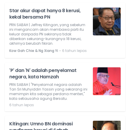
Star akur dapat hanya 8 kerusi,
kekal bersama PN
PRN SABAH | Jeffrey Kitingan, yang sebelum
ini mengancam akan membawa parti itu
keluar daripada PN sekiranya tidak
diberikan sekurang-kurangnya 18 kerusi,
akhirnya berubah fikiran.
⋅
Kow Gah Chie & Ng Xiang Yi
6 tahun lepas
'P' dan 'N' adalah penyelamat
negara, kata Hamzah
PRN SABAH | "Penyelamat negara adalah
Tan Sri Muhyiddin Yassin yang sekarang ini
memimpin kita sebagai perdana menteri,"
kata setiausaha agung Bersatu.
6 tahun lepas
Kitingan: Umno BN dominasi