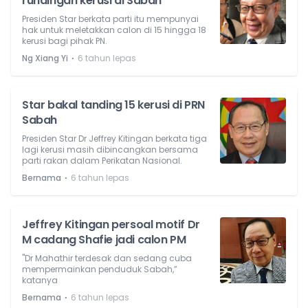
rundingan kerusi di Sabah
Presiden Star berkata parti itu mempunyai
hak untuk meletakkan calon di 15 hingga 18
kerusi bagi pihak PN.
⋅
Ng Xiang Yi
6 tahun lepas
Star bakal tanding 15 kerusi di PRN
Sabah
Presiden Star Dr Jeffrey Kitingan berkata tiga
lagi kerusi masih dibincangkan bersama
parti rakan dalam Perikatan Nasional.
⋅
Bernama
6 tahun lepas
Jeffrey Kitingan persoal motif Dr
M cadang Shafie jadi calon PM
"Dr Mahathir terdesak dan sedang cuba
mempermainkan penduduk Sabah,”
katanya
⋅
Bernama
6 tahun lepas