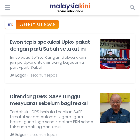
JEFFREY KITINGAN
Ewon tepis spekulasi Upko pakat
dengan parti Sabah setakat ini
Ini selepas Jeffrey Kitingan dakwa akan
jumpa Upko untuk bincang kerjasama
parti-parti Sabah.
⋅
JA Edgar
setahun lepas
Ditendang GRS, SAPP tunggu
mesyuarat sebelum bagi reaksi
Terdahulu, GRS berkata keahlian SAPP
terbatal secara automatik gara-gara
hasrat guna logo sendiri dalam PRN sebab
tak puas hati agihan kerusi.
⋅
JA Edgar
setahun lepas