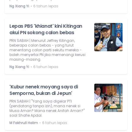
⋅
Ng Xiang Yi
6 tahun lepas
Lepas PBS 'khianat' kini Kitingan
akui PN sokong calon bebas
PRN SABAH | Menurut Jeffrey Kitingan,
beberapa calon bebas - yang turut
menentang calon parti sekutu mereka -
boleh menyertai PN jika memenangi kerusi
masing-masing.
⋅
Ng Xiang Yi
6 tahun lepas
'Kubur nenek moyang saya di
Semporna, bukan di Jepun'
PRN SABAH | "Yang saya digelar PTI
(pendatang tanpa izin), mana nenek si
Musa Aman? Mana nenek Anifah Aman?"
soal Shafie Apdal.
⋅
M Fakhrull Halim
6 tahun lepas