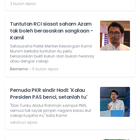
3 bulan lepas
Tuntutan RCI siasat saham Azam
tak boleh berasaskan sangkaan -
Kamil
Setiausaha Politik Menteri Kewangan Kamil
Munim berkata tuntutan itu perlu
berasaskan bukti kukuh dan bukan hearsay
atau dengar cakap.
⋅
Bernama
5 bulan lepas
Pemuda PKR sindir Hadi: 'Kalau
Presiden PAS benci, setanlah tu'
"Dari Tunku Abdul Rahman sampai PMX,
semua tak layak pimpin negara kalau ikut
cakap fuqaha ini," kata Kamil
setahun lepas