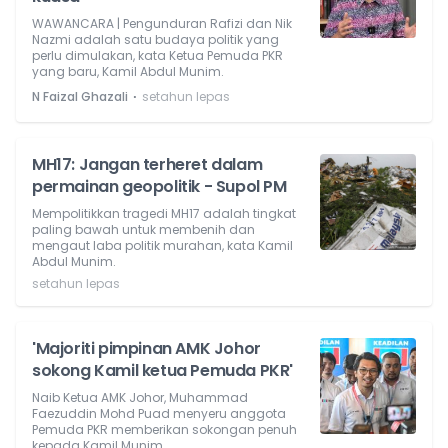
WAWANCARA | Pengunduran Rafizi dan Nik
Nazmi adalah satu budaya politik yang
perlu dimulakan, kata Ketua Pemuda PKR
yang baru, Kamil Abdul Munim.
⋅
N Faizal Ghazali
setahun lepas
MH17: Jangan terheret dalam
permainan geopolitik - Supol PM
Mempolitikkan tragedi MH17 adalah tingkat
paling bawah untuk membenih dan
mengaut laba politik murahan, kata Kamil
Abdul Munim.
setahun lepas
'Majoriti pimpinan AMK Johor
sokong Kamil ketua Pemuda PKR'
Naib Ketua AMK Johor, Muhammad
Faezuddin Mohd Puad menyeru anggota
Pemuda PKR memberikan sokongan penuh
kepada Kamil Munim.