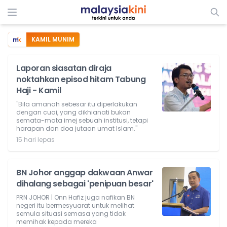
KAMIL MUNIM
Laporan siasatan diraja
noktahkan episod hitam Tabung
Haji - Kamil
"Bila amanah sebesar itu diperlakukan
dengan cuai, yang dikhianati bukan
semata-mata imej sebuah institusi, tetapi
harapan dan doa jutaan umat Islam."
15 hari lepas
BN Johor anggap dakwaan Anwar
dihalang sebagai 'penipuan besar'
PRN JOHOR | Onn Hafiz juga nafikan BN
negeri itu bermesyuarat untuk melihat
semula situasi semasa yang tidak
memihak kepada mereka