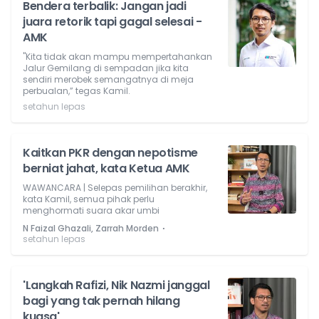
Bendera terbalik: Jangan jadi
juara retorik tapi gagal selesai -
AMK
"Kita tidak akan mampu mempertahankan
Jalur Gemilang di sempadan jika kita
sendiri merobek semangatnya di meja
perbualan,” tegas Kamil.
setahun lepas
Kaitkan PKR dengan nepotisme
berniat jahat, kata Ketua AMK
WAWANCARA | Selepas pemilihan berakhir,
kata Kamil, semua pihak perlu
menghormati suara akar umbi
⋅
N Faizal Ghazali, Zarrah Morden
setahun lepas
'Langkah Rafizi, Nik Nazmi janggal
bagi yang tak pernah hilang
kuasa'