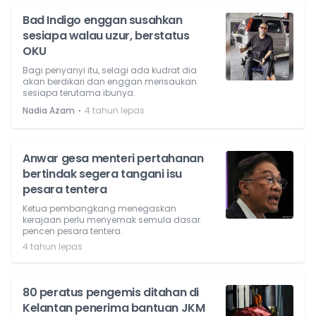
Bad Indigo enggan susahkan
sesiapa walau uzur, berstatus
OKU
Bagi penyanyi itu, selagi ada kudrat dia
akan berdikari dan enggan merisaukan
sesiapa terutama ibunya.
⋅
Nadia Azam
4 tahun lepas
Anwar gesa menteri pertahanan
bertindak segera tangani isu
pesara tentera
Ketua pembangkang menegaskan
kerajaan perlu menyemak semula dasar
pencen pesara tentera.
4 tahun lepas
80 peratus pengemis ditahan di
Kelantan penerima bantuan JKM