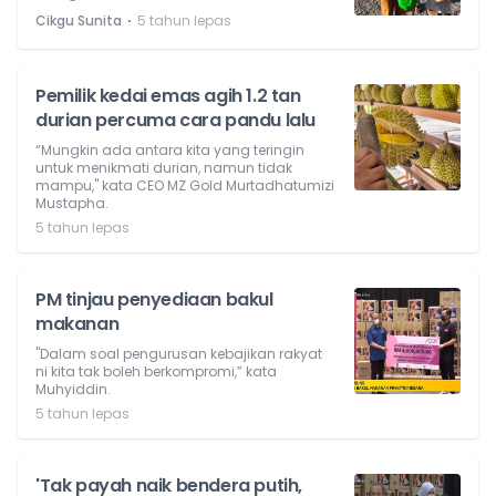
⋅
Cikgu Sunita
5 tahun lepas
Pemilik kedai emas agih 1.2 tan
durian percuma cara pandu lalu
“Mungkin ada antara kita yang teringin
untuk menikmati durian, namun tidak
mampu," kata CEO MZ Gold Murtadhatumizi
Mustapha.
5 tahun lepas
PM tinjau penyediaan bakul
makanan
"Dalam soal pengurusan kebajikan rakyat
ni kita tak boleh berkompromi,” kata
Muhyiddin.
5 tahun lepas
'Tak payah naik bendera putih,