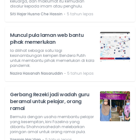
keluarga, dan maklumat itu kemudian
disalur kepada imam atau penghulu.
⋅
Siti Hajar Husna Che Hassin
5 tahun lepas
Muncul pula laman web bantu
pihak memerlukan
Ia dilihat sebagai satu lagi
kesinambungan kempen Bendera Putih
untuk membantu pihak memerlukan di kala
pandemik.
⋅
Nazira Hasanah Nasaruddin
5 tahun lepas
Gerbang Rezeki jadi wadah guru
beramal untuk pelajar, orang
ramai
Bermula dengan usaha membantu pelajar
yang kesempitan, kini Fazelina yang
dibantu Shahnorsahedah melebarkan
jaringan amal untuk orang ramai pula.
⋅
Yasmin Har Vian
5 tahun lepas