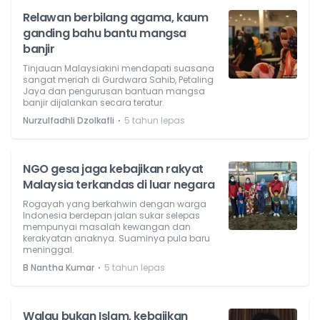
Relawan berbilang agama, kaum
ganding bahu bantu mangsa
banjir
Tinjauan Malaysiakini mendapati suasana
sangat meriah di Gurdwara Sahib, Petaling
Jaya dan pengurusan bantuan mangsa
banjir dijalankan secara teratur.
⋅
Nurzulfadhli Dzolkafli
5 tahun lepas
NGO gesa jaga kebajikan rakyat
Malaysia terkandas di luar negara
Rogayah yang berkahwin dengan warga
Indonesia berdepan jalan sukar selepas
mempunyai masalah kewangan dan
kerakyatan anaknya. Suaminya pula baru
meninggal.
⋅
B Nantha Kumar
5 tahun lepas
Walau bukan Islam, kebajikan