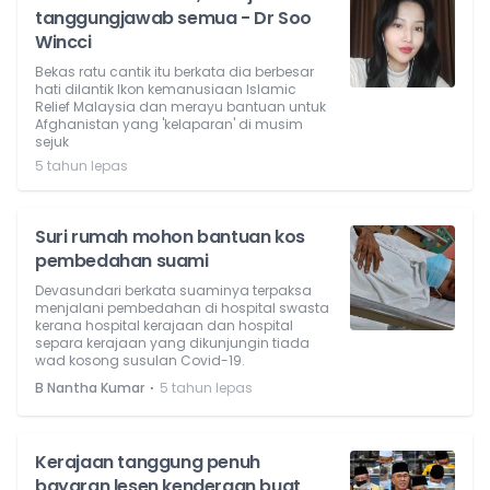
tanggungjawab semua - Dr Soo
Wincci
Bekas ratu cantik itu berkata dia berbesar
hati dilantik Ikon kemanusiaan Islamic
Relief Malaysia dan merayu bantuan untuk
Afghanistan yang 'kelaparan' di musim
sejuk
5 tahun lepas
Suri rumah mohon bantuan kos
pembedahan suami
Devasundari berkata suaminya terpaksa
menjalani pembedahan di hospital swasta
kerana hospital kerajaan dan hospital
separa kerajaan yang dikunjungin tiada
wad kosong susulan Covid-19.
⋅
B Nantha Kumar
5 tahun lepas
Kerajaan tanggung penuh
bayaran lesen kenderaan buat