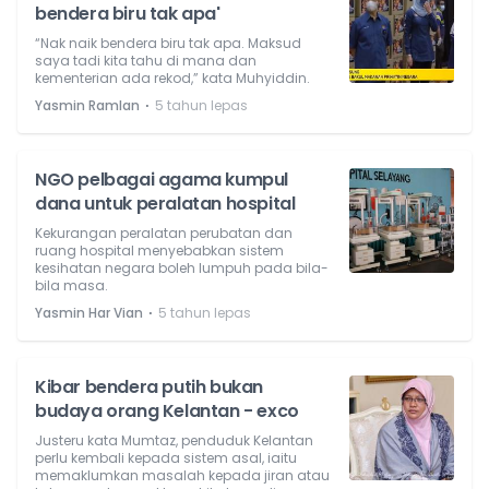
bendera biru tak apa'
“Nak naik bendera biru tak apa. Maksud
saya tadi kita tahu di mana dan
kementerian ada rekod,” kata Muhyiddin.
⋅
Yasmin Ramlan
5 tahun lepas
NGO pelbagai agama kumpul
dana untuk peralatan hospital
Kekurangan peralatan perubatan dan
ruang hospital menyebabkan sistem
kesihatan negara boleh lumpuh pada bila-
bila masa.
⋅
Yasmin Har Vian
5 tahun lepas
Kibar bendera putih bukan
budaya orang Kelantan - exco
Justeru kata Mumtaz, penduduk Kelantan
perlu kembali kepada sistem asal, iaitu
memaklumkan masalah kepada jiran atau