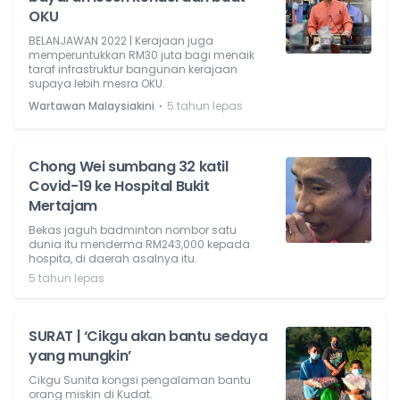
OKU
BELANJAWAN 2022 | Kerajaan juga
memperuntukkan RM30 juta bagi menaik
taraf infrastruktur bangunan kerajaan
supaya lebih mesra OKU.
⋅
Wartawan Malaysiakini
5 tahun lepas
Chong Wei sumbang 32 katil
Covid-19 ke Hospital Bukit
Mertajam
Bekas jaguh badminton nombor satu
dunia itu menderma RM243,000 kepada
hospita, di daerah asalnya itu.
5 tahun lepas
SURAT | ‘Cikgu akan bantu sedaya
yang mungkin’
Cikgu Sunita kongsi pengalaman bantu
orang miskin di Kudat.