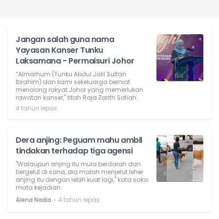
Jangan salah guna nama
Yayasan Kanser Tunku
Laksamana - Permaisuri Johor
“Almarhum (Tunku Abdul Jalil Sultan
Ibrahim) dan kami sekeluarga berniat
menolong rakyat Johor yang memerlukan
rawatan kanser," titah Raja Zarith Sofiah.
4 tahun lepas
Dera anjing: Peguam mahu ambil
tindakan terhadap tiga agensi
"Walaupun anjing itu mula berdarah dan
bergelut di sana, dia malah menjerut leher
anjing itu dengan lebih kuat lagi," kata saksi
mata kejadian.
⋅
Alena Nadia
4 tahun lepas