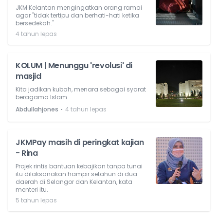
JKM Kelantan mengingatkan orang ramai
agar "tidak tertipu dan berhati-hati ketika
bersedekah."
4 tahun lepas
KOLUM | Menunggu 'revolusi' di
masjid
Kita jadikan kubah, menara sebagai syarat
beragama Islam.
⋅
Abdullahjones
4 tahun lepas
JKMPay masih di peringkat kajian
- Rina
Projek rintis bantuan kebajikan tanpa tunai
itu dilaksanakan hampir setahun di dua
daerah di Selangor dan Kelantan, kata
menteri itu.
5 tahun lepas