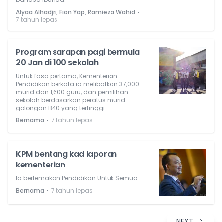
⋅
Alyaa Alhadjri, Fion Yap, Ramieza Wahid
7 tahun lepas
Program sarapan pagi bermula
20 Jan di 100 sekolah
Untuk fasa pertama, Kementerian
Pendidikan berkata ia melibatkan 37,000
murid dan 1,600 guru, dan pemilihan
sekolah berdasarkan peratus murid
golongan B40 yang tertinggi.
⋅
Bernama
7 tahun lepas
KPM bentang kad laporan
kementerian
Ia bertemakan Pendidikan Untuk Semua.
⋅
Bernama
7 tahun lepas
NEXT