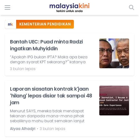
KEMENTERIAN PENDIDIKAN
Bantah UEC: Puad minta Radzi
ingatkan Muhyiddin
“Apakah IPG bukan IPTA? Maka apa beza
dengan syarat KPT sekarang?" katanya
3 bulan lepas
Laporan siasatan kontrak k'jaan
'hilang' lepas disiar tak sampai 48
jam
Menurut SAYS, mereka tidak mendapat
tekanan daripada mana-mana pihak
sebaliknya mahu buat semakan lanjut
⋅
Alyaa Alhadjri
3 bulan lepas