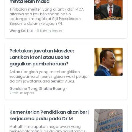
minta lebih masa
Timbalan menteri yang dilantik dari MCA
ditanya tiga kali berkenaan nasib
cadangan mengiktiraf Sijil Peperiksaan
Bersama dalam kerajaan PN.
⋅
Wong Kai Hui
6 tahun lepas
Peletakan jawatan Maszlee:
Lantikan kroni atau usaha
gagalkan pembaharuan?
Antara langkah yang membangkitkan
kecurigaan ialah penyingkiran wakil pelajar
dalam jawatankuasa teknikal Auku.
⋅
Geraldine Tong, Shakira Buang
7 tahun lepas
Kementerian Pendidikan akan beri
kerjasama padu pada Dr M
Mahathir merupakan negarawan yang
berpengalaman luas dalam transformasi