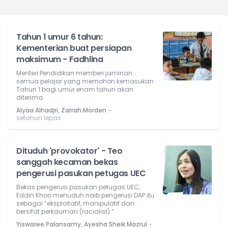
Tahun 1 umur 6 tahun:
Kementerian buat persiapan
maksimum - Fadhlina
Menteri Pendidikan memberi jaminan
semua pelajar yang memohon kemasukan
Tahun 1 bagi umur enam tahun akan
diterima.
⋅
Alyaa Alhadjri, Zarrah Morden
setahun lepas
Dituduh 'provokator' - Teo
sanggah kecaman bekas
pengerusi pasukan petugas UEC
Bekas pengerusi pasukan petugas UEC,
Eddin Khoo menuduh naib pengerusi DAP itu
sebagai “eksploitatif, manipulatif dan
bersifat perkauman (racialist).”
⋅
Yiswaree Palansamy, Ayesha Sheik Mazrul