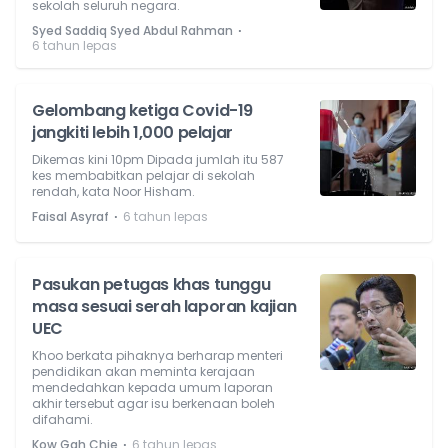
sekolah seluruh negara.
⋅
Syed Saddiq Syed Abdul Rahman
6 tahun lepas
Gelombang ketiga Covid-19
jangkiti lebih 1,000 pelajar
Dikemas kini 10pm Dipada jumlah itu 587
kes membabitkan pelajar di sekolah
rendah, kata Noor Hisham.
⋅
Faisal Asyraf
6 tahun lepas
Pasukan petugas khas tunggu
masa sesuai serah laporan kajian
UEC
Khoo berkata pihaknya berharap menteri
pendidikan akan meminta kerajaan
mendedahkan kepada umum laporan
akhir tersebut agar isu berkenaan boleh
difahami.
⋅
Kow Gah Chie
6 tahun lepas