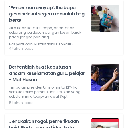
'Penderaan senyap': Ibu bapa
gesa selesai segera masalah beg
berat
Jika tidak, kata ibu bapa, anak-anak
sekarang berdepan dengan kesan buruk
pada jangka panjang.
⋅
Haspaizi Zain, Nurzulfadhli Dzolkafli
4 tahun lepas
Berhentilah buat keputusan
ancam keselamatan guru, pelajar
- Mat Hasan
Timbalan presiden Umno minta KPM kaji
semula tarikh pembukaan sekolah yang
sebelum ini ditetapkan awal Sept.
5 tahun lepas
Jenakakan rogol, pemeriksaan
haid: Radzi jangan tidur, kata