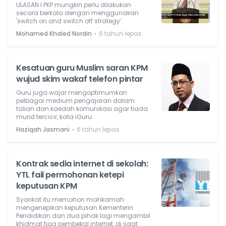
ULASAN l PKP mungkin perlu dilakukan
secara berkala dengan menggunakan
'switch on and switch off strategy’.
⋅
Mohamed Khaled Nordin
6 tahun lepas
Kesatuan guru Muslim saran KPM
wujud skim wakaf telefon pintar
Guru juga wajar mengoptimumkan
pelbagai medium pengajaran dalam
talian dan kaedah komunikasi agar tiada
murid tercicir, kata iGuru.
⋅
Haziqah Jasmani
6 tahun lepas
Kontrak sedia internet di sekolah:
YTL fail permohonan ketepi
keputusan KPM
Syarikat itu memohon mahkamah
mengenepikan keputusan Kementerin
Pendidikan dan dua pihak lagi mengambil
khidmat tiga pembekal internet, di saat