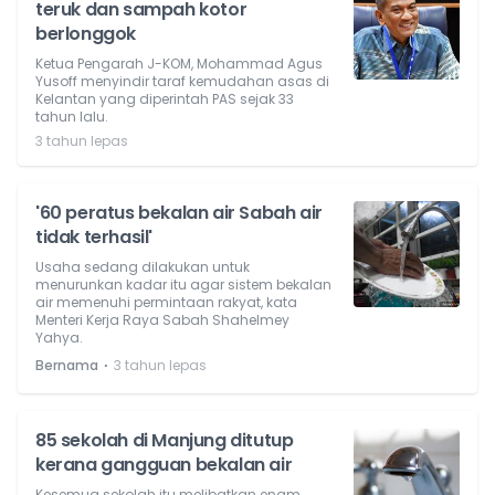
teruk dan sampah kotor
berlonggok
Ketua Pengarah J-KOM, Mohammad Agus
Yusoff menyindir taraf kemudahan asas di
Kelantan yang diperintah PAS sejak 33
tahun lalu.
3 tahun lepas
'60 peratus bekalan air Sabah air
tidak terhasil'
Usaha sedang dilakukan untuk
menurunkan kadar itu agar sistem bekalan
air memenuhi permintaan rakyat, kata
Menteri Kerja Raya Sabah Shahelmey
Yahya.
⋅
Bernama
3 tahun lepas
85 sekolah di Manjung ditutup
kerana gangguan bekalan air
Kesemua sekolah itu melibatkan enam