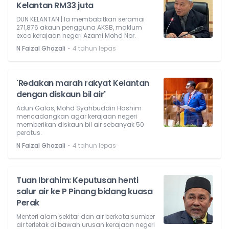
Kelantan RM33 juta
DUN KELANTAN | Ia membabitkan seramai
271,876 akaun pengguna AKSB, maklum
exco kerajaan negeri Azami Mohd Nor.
⋅
N Faizal Ghazali
4 tahun lepas
'Redakan marah rakyat Kelantan
dengan diskaun bil air'
Adun Galas, Mohd Syahbuddin Hashim
mencadangkan agar kerajaan negeri
memberikan diskaun bil air sebanyak 50
peratus.
⋅
N Faizal Ghazali
4 tahun lepas
Tuan Ibrahim: Keputusan henti
salur air ke P Pinang bidang kuasa
Perak
Menteri alam sekitar dan air berkata sumber
air terletak di bawah urusan kerajaan negeri