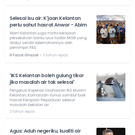
Selesai isu air: K'jaan Kelantan
perlu sahut hasrat Anwar - Abim
Abim Kelantan juga minta kerajaan
persekutuan bantu urus tadbir AKSB yang
diakui sendiri kelemahannya oleh
pemimpin PAS.
⋅
N Faizal Ghazali
3 tahun lepas
'IKS Kelantan boleh gulung tikar
jika masalah air tak selesai'
Pengerusi Koperasi Usahawan IKS Muslim
Kelantan, Kamarudin Yunus sambut baik
hasrat Kerajaan Perpaduan selesai
masalah bekalan air.
3 tahun lepas
Agus: Aduh negeriku, kualiti air