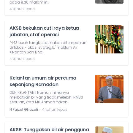
pada 9.30 malam ini.
4 tahun lepas
AKSB bekukan cuti raya ketua
jabatan, staf operasi
"443 buah tangki statik akan ditempatkan
di lokasi-lokasi strategik," maklum Air
Kelantan Sdn Bhd.
4 tahun lepas
Kelantan umum air percuma
sepanjang Ramadan
DUN KELANTAN l Namun ini hanya
melibatkan bil yang tidak melebihi RM30
sebulan, kata MB Ahmad Yakob.
⋅
N Faizal Ghazali
4 tahun lepas
AKSB: Tunggakan bil air pengguna