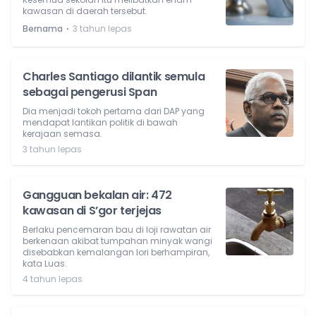
kawasan di daerah tersebut.
⋅
Bernama
3 tahun lepas
Charles Santiago dilantik semula
sebagai pengerusi Span
Dia menjadi tokoh pertama dari DAP yang
mendapat lantikan politik di bawah
kerajaan semasa.
3 tahun lepas
Gangguan bekalan air: 472
kawasan di S’gor terjejas
Berlaku pencemaran bau di loji rawatan air
berkenaan akibat tumpahan minyak wangi
disebabkan kemalangan lori berhampiran,
kata Luas.
4 tahun lepas