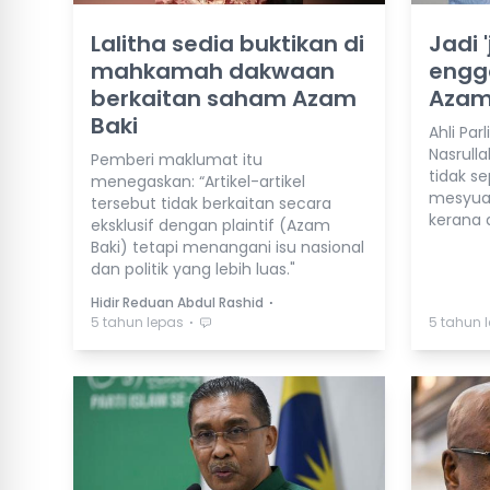
Lalitha sedia buktikan di
Jadi 
mahkamah dakwaan
engga
berkaitan saham Azam
Azam
Baki
Ahli Pa
Nasrull
Pemberi maklumat itu
tidak s
menegaskan: “Artikel-artikel
mesyuar
tersebut tidak berkaitan secara
kerana a
eksklusif dengan plaintif (Azam
Baki) tetapi menangani isu nasional
dan politik yang lebih luas."
⋅
Hidir Reduan Abdul Rashid
⋅
5 tahun lepas
5 tahun 