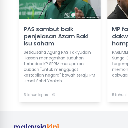
PAS sambut baik
MP fa
penjelasan Azam Baki
dakwa
isu saham
hamp
Setiausaha Agung PAS Takiyuddin
PARLIMEN
Hassan menegaskan tuduhan
Sungai 
terhadap KP SPRM merupakan
tergempa
cubaan "untuk menggugat
memoh
kestabilan negara" bawah teraju PM
dakwaan
Ismail Sabri Yaakob.
⋅
5 tahun lepas
5 tahun 
malaysia
kini