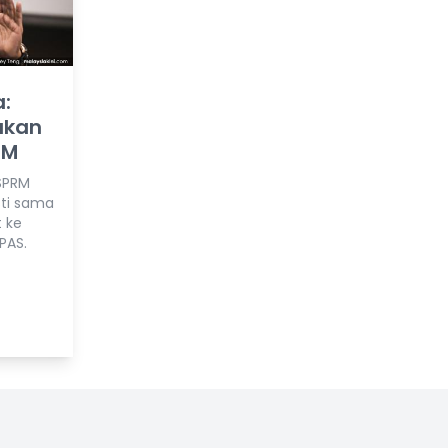
a:
akan
RM
SPRM
ti sama
 ke
PAS.