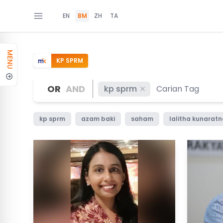
EN
BM
ZH
TA
MENU
KP SPRM
OR
AND
kp sprm
kp sprm
azam baki
saham
lalitha kunarat