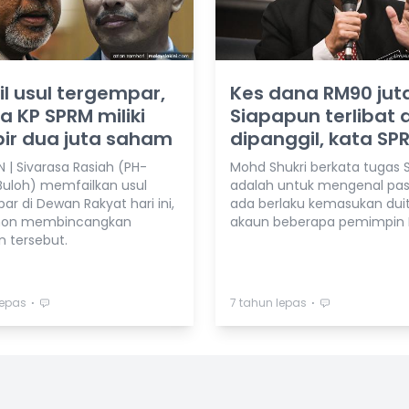
il usul tergempar,
Kes dana RM90 jut
 KP SPRM miliki
Siapapun terlibat 
ir dua juta saham
dipanggil, kata SP
 | Sivarasa Rasiah (PH-
Mohd Shukri berkata tugas 
Buloh) memfailkan usul
adalah untuk mengenal pas
r di Dewan Rakyat hari ini,
ada berlaku kemasukan duit
on membincangkan
akaun beberapa pemimpin 
 tersebut.
⋅
⋅
lepas
7 tahun lepas