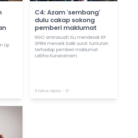
n
C4: Azam 'sembang'
dulu cakap sokong
an
pemberi maklumat
NGO antirasuah itu mendesak KP
SPRM menarik balik surat tuntutan
m Lip
terhadap pemberi maklumat
Lalitha Kunaratnam.
⋅
5 tahun lepas