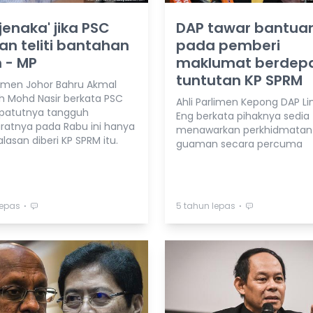
'jenaka' jika PSC
DAP tawar bantua
n teliti bantahan
pada pemberi
 - MP
maklumat berdep
tuntutan KP SPRM
rlimen Johor Bahru Akmal
ah Mohd Nasir berkata PSC
Ahli Parlimen Kepong DAP Li
epatutnya tangguh
Eng berkata pihaknya sedia
atnya pada Rabu ini hanya
menawarkan perkhidmatan
lasan diberi KP SPRM itu.
guaman secara percuma
⋅
⋅
lepas
5 tahun lepas