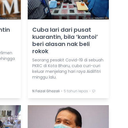
ntin
Cuba lari dari pusat
t
kuarantin, bila ‘kantoi’
beri alasan nak beli
rokok
rlimen
ehingga
Seorang pesakit Covid-19 di sebuah
PKRC di Kota Bharu, cuba curi-curi
keluar menjelang hari raya Aidilfitri
minggu lalu.
⋅
⋅
N Faizal Ghazali
5 tahun lepas