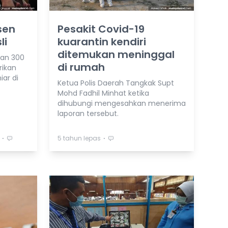
sen
Pesakit Covid-19
li
kuarantin kendiri
ditemukan meninggal
an 300
di rumah
rikan
ar di
Ketua Polis Daerah Tangkak Supt
Mohd Fadhil Minhat ketika
dihubungi mengesahkan menerima
laporan tersebut.
⋅
⋅
5 tahun lepas