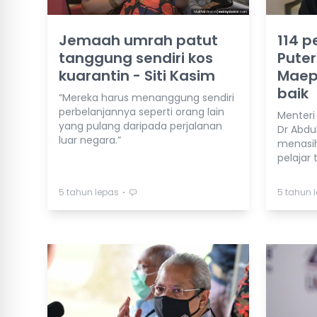
Jemaah umrah patut
114 p
tanggung sendiri kos
Puter
kuarantin - Siti Kasim
Maep
baik
“Mereka harus menanggung sendiri
perbelanjannya seperti orang lain
Menteri
yang pulang daripada perjalanan
Dr Abdu
luar negara.”
menasi
pelajar 
⋅
5 tahun lepas
5 tahun 