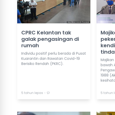
CPRC Kelantan tak
Majik
galak pengasingan di
peker
rumah
kendi
tind
Individu positif perlu berada di Pusat
Kuarantin dan Rawatan Covid-19
Majikan
Berisiko Rendah (PKRC).
bawah 
Pengawa
1988 (A
kesihat
⋅
5 tahun lepas
5 tahun 