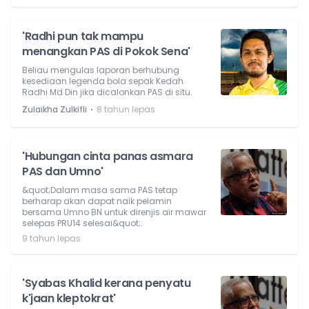
'Radhi pun tak mampu
menangkan PAS di Pokok Sena'
Beliau mengulas laporan berhubung
kesediaan legenda bola sepak Kedah
Radhi Md Din jika dicalonkan PAS di situ.
⋅
Zulaikha Zulkifli
8 tahun lepas
'Hubungan cinta panas asmara
PAS dan Umno'
&quot;Dalam masa sama PAS tetap
berharap akan dapat naik pelamin
bersama Umno BN untuk direnjis air mawar
selepas PRU14 selesai&quot;.
9 tahun lepas
'Syabas Khalid kerana penyatu
k'jaan kleptokrat'