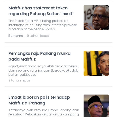
Mahfuz has statement taken
regarding Pahang Sultan 'insult'
The Pokok Sena MP is being probed for
intentionally insulting with intent to provoke
a breach of the peace.&nbsp;
⋅
Bernama
9 tahun lepas
Pemangku raja Pahang murka
pada Mahfuz
&quot;Ayahanda saya lebih tua dari beliau
dan seorang raja, jangan (bercakap) tidak
bertempat.&quot;
9 tahun lepas
Empat laporan polis terhadap
Mahfuz di Pahang
Antaranya oleh Pemuda Umno Pahang dan
Persatuan Kebajikan Ketua-Ketua Kampung