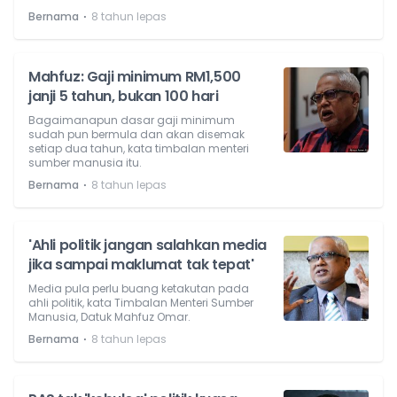
⋅
Bernama
8 tahun lepas
Mahfuz: Gaji minimum RM1,500
janji 5 tahun, bukan 100 hari
Bagaimanapun dasar gaji minimum
sudah pun bermula dan akan disemak
setiap dua tahun, kata timbalan menteri
sumber manusia itu.
⋅
Bernama
8 tahun lepas
'Ahli politik jangan salahkan media
jika sampai maklumat tak tepat'
Media pula perlu buang ketakutan pada
ahli politik, kata Timbalan Menteri Sumber
Manusia, Datuk Mahfuz Omar.
⋅
Bernama
8 tahun lepas