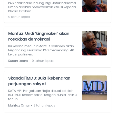
PAS tidak berselindung lagi untuk bersama
Umno apabila menawarkan kerusi kepada
Khalid Ibrahim.
9 tahun lepas
Mahfuz: Undi 'kingmaker' akan
rosakkan demokrasi
Ini kerana menurut Mahfuz parlimen akan
tergantung sekiranya PAS memenangi 40
kerusi parlimen.
⋅
Susan Loone
9 tahun lepas
Skandal 1MDB: Bukti kebenaran
perjuangan rakyat
KATA MP l Pengakuan Najib dibuat setelah
isu 1MDB tercampak di tengah dunia lebih 3
tahun.
⋅
Mahfuz Omar
9 tahun lepas