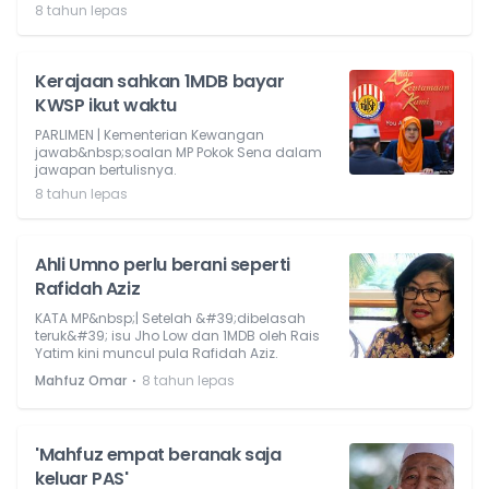
8 tahun lepas
Kerajaan sahkan 1MDB bayar
KWSP ikut waktu
PARLIMEN | Kementerian Kewangan
jawab&nbsp;soalan MP Pokok Sena dalam
jawapan bertulisnya.
8 tahun lepas
Ahli Umno perlu berani seperti
Rafidah Aziz
KATA MP&nbsp;| Setelah &#39;dibelasah
teruk&#39; isu Jho Low dan 1MDB oleh Rais
Yatim kini muncul pula Rafidah Aziz.
⋅
Mahfuz Omar
8 tahun lepas
'Mahfuz empat beranak saja
keluar PAS'