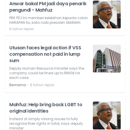
Anwar bakal PM jadi daya penarik
pengundi - Mahfuz
PRK PD | Ini memberi kelebihan kepada calon
HARAPAN itu, kata naib presiden AMANAH.
8 tahun lepas
Utusan faces legal action if VSS
compensation not paid in lump
sum
Deputy Human Resource minister says the
company could be fined up to RM10k for
each case.
⋅
Bernama
8 tahun lepas
Mahfuz: Help bring back LGBT to
original identities
Instead of simply raising issues to fully
recognise their rights in total, says deputy
minister.