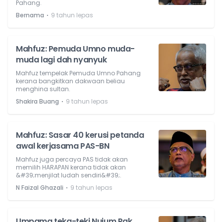
Pahang.
⋅
Bernama
9 tahun lepas
Mahfuz: Pemuda Umno muda-
muda lagi dah nyanyuk
Mahfuz tempelak Pemuda Umno Pahang
kerana bangkitkan dakwaan beliau
menghina sultan.
⋅
Shakira Buang
9 tahun lepas
Mahfuz: Sasar 40 kerusi petanda
awal kerjasama PAS-BN
Mahfuz juga percaya PAS tidak akan
memilih HARAPAN kerana tidak akan
&#39;menjilat ludah sendiri&#39;.
⋅
N Faizal Ghazali
9 tahun lepas
Umpama teka-teki Nujum Pak