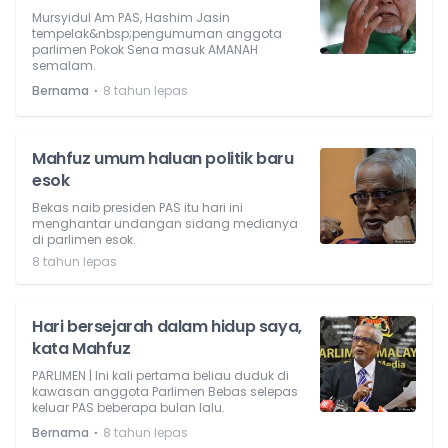
Mursyidul Am PAS, Hashim Jasin
tempelak&nbsp;pengumuman anggota
parlimen Pokok Sena masuk AMANAH
semalam.
⋅
Bernama
8 tahun lepas
Mahfuz umum haluan politik baru
esok
Bekas naib presiden PAS itu hari ini
menghantar undangan sidang medianya
di parlimen esok.
8 tahun lepas
Hari bersejarah dalam hidup saya,
kata Mahfuz
PARLIMEN | Ini kali pertama beliau duduk di
kawasan anggota Parlimen Bebas selepas
keluar PAS beberapa bulan lalu.
⋅
Bernama
8 tahun lepas