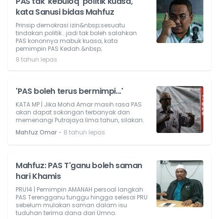
PAS tak 'kebuloq' politik kuasa,
kata Sanusi bidas Mahfuz
Prinsip demokrasi izin&nbsp;sesuatu
tindakan politik...jadi tak boleh salahkan
PAS kononnya mabuk kuasa, kata
pemimpin PAS Kedah.&nbsp;
8 tahun lepas
'PAS boleh terus bermimpi...'
KATA MP | Jika Mohd Amar masih rasa PAS
akan dapat sokongan terbanyak dan
memenangi Putrajaya lima tahun, silakan.
⋅
Mahfuz Omar
8 tahun lepas
Mahfuz: PAS T'ganu boleh saman
hari Khamis
PRU14 | Pemimpin AMANAH persoal langkah
PAS Terengganu tunggu hingga selesai PRU
sebelum mulakan saman dalam isu
tuduhan terima dana dari Umno.