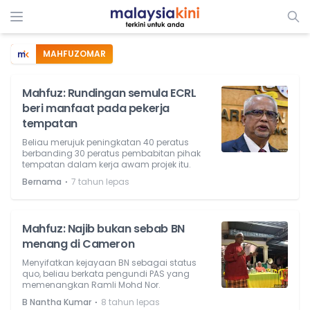
MAHFUZOMAR
Mahfuz: Rundingan semula ECRL
beri manfaat pada pekerja
tempatan
Beliau merujuk peningkatan 40 peratus
berbanding 30 peratus pembabitan pihak
tempatan dalam kerja awam projek itu.
⋅
Bernama
7 tahun lepas
Mahfuz: Najib bukan sebab BN
menang di Cameron
Menyifatkan kejayaan BN sebagai status
quo, beliau berkata pengundi PAS yang
memenangkan Ramli Mohd Nor.
⋅
B Nantha Kumar
8 tahun lepas