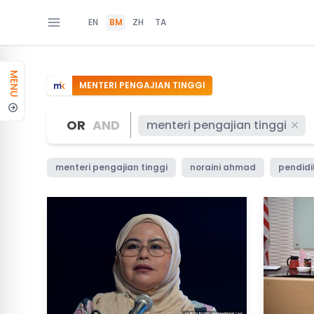
EN
BM
ZH
TA
MENU
MENTERI PENGAJIAN TINGGI
OR
AND
menteri pengajian tinggi
menteri pengajian tinggi
noraini ahmad
pendid