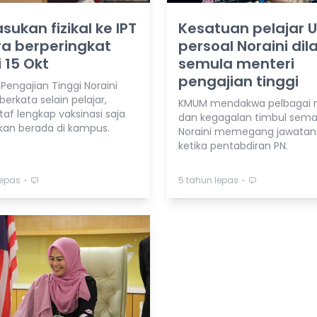
ukan fizikal ke IPT
Kesatuan pelajar 
a berperingkat
persoal Noraini dil
 15 Okt
semula menteri
pengajian tinggi
Pengajian Tinggi Noraini
erkata selain pelajar,
KMUM mendakwa pelbagai 
af lengkap vaksinasi saja
dan kegagalan timbul sem
kan berada di kampus.
Noraini memegang jawatan 
ketika pentabdiran PN.
⋅
⋅
lepas
5 tahun lepas