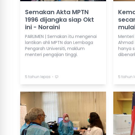
Semakan Akta MPTN
Kemas
1996 dijangka siap Okt
secar
ini - Noraini
mulai
PARLIMEN | Semakan itu mengenai
Menteri 
lantikan ahli MPTN dan Lembaga
Ahmad b
Pengarah Universiti, maklum
hanya st
menteri pengajian tinggi.
dibenar
⋅
5 tahun lepas
5 tahun 