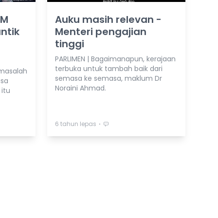
UM
Auku masih relevan -
antik
Menteri pengajian
tinggi
PARLIMEN | Bagaimanapun, kerajaan
terbuka untuk tambah baik dari
masalah
semasa ke semasa, maklum Dr
asa
Noraini Ahmad.
itu
⋅
6 tahun lepas