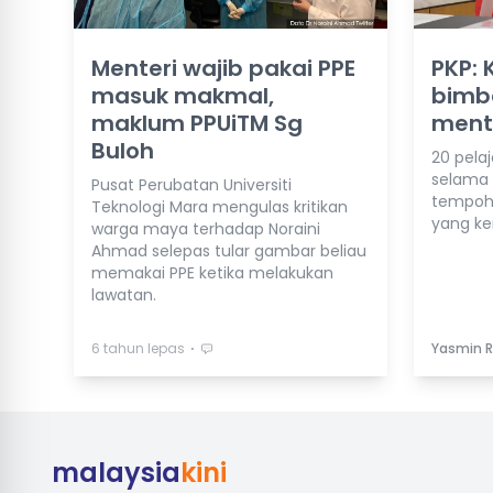
Menteri wajib pakai PPE
PKP: 
masuk makmal,
bimb
maklum PPUiTM Sg
mente
Buloh
20 pelaj
selama
Pusat Perubatan Universiti
tempoh
Teknologi Mara mengulas kritikan
yang ke
warga maya terhadap Noraini
Ahmad selepas tular gambar beliau
memakai PPE ketika melakukan
lawatan.
⋅
6 tahun lepas
Yasmin 
malaysia
kini