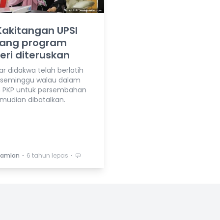
Kakitangan UPSI
ang program
ri diteruskan
ar didakwa telah berlatih
 seminggu walau dalam
 PKP untuk persembahan
mudian dibatalkan.
⋅
⋅
Ramlan
6 tahun lepas