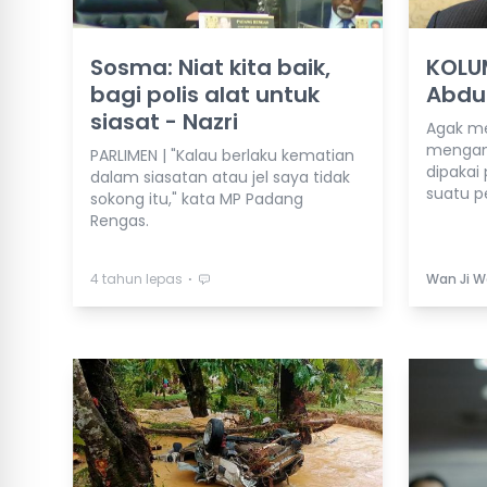
Sosma: Niat kita baik,
KOLU
bagi polis alat untuk
Abdul
siasat - Nazri
Agak me
mengan
PARLIMEN | "Kalau berlaku kematian
dipakai
dalam siasatan atau jel saya tidak
suatu pe
sokong itu," kata MP Padang
Rengas.
⋅
4 tahun lepas
Wan Ji W