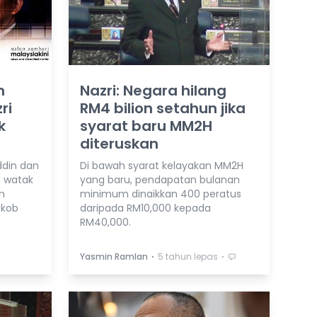
n
Nazri: Negara hilang
ri
RM4 bilion setahun jika
k
syarat baru MM2H
diteruskan
ddin dan
Di bawah syarat kelayakan MM2H
a watak
yang baru, pendapatan bulanan
n
minimum dinaikkan 400 peratus
akob
daripada RM10,000 kepada
RM40,000.
⋅
⋅
Yasmin Ramlan
5 tahun lepas