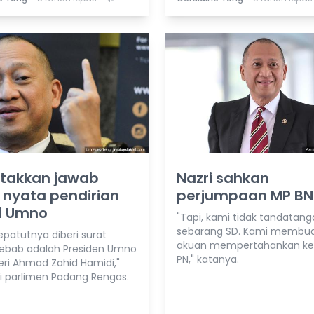
 takkan jawab
Nazri sahkan
 nyata pendirian
perjumpaan MP BN
i Umno
"Tapi, kami tidak tandatan
sebarang SD. Kami membua
epatutnya diberi surat
akuan mempertahankan ke
sebab adalah Presiden Umno
PN," katanya.
eri Ahmad Zahid Hamidi,"
li parlimen Padang Rengas.