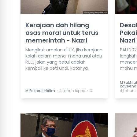
Kerajaan dah hilang
Desa
asas moral untuk terus
Pakai
memerintah - Nazri
Nazri
Mengikut amalan di UK, jika kerajaan
PAU 2021
kalah dalam mana-mana usul atau
langkah
RUU, jalan yang betul adalah
mencerm
kembali ke peti undi, katanya.
mahu m
M Fakhru
Raveena 
⋅
⋅
M Fakhrull Halim
4 tahun lepas
4 tahun 