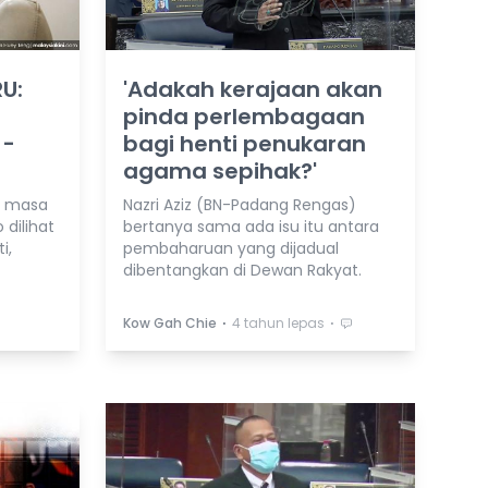
U:
'Adakah kerajaan akan
pinda perlembagaan
 -
bagi henti penukaran
agama sepihak?'
a masa
Nazri Aziz (BN-Padang Rengas)
dilihat
bertanya sama ada isu itu antara
i,
pembaharuan yang dijadual
dibentangkan di Dewan Rakyat.
⋅
⋅
Kow Gah Chie
4 tahun lepas