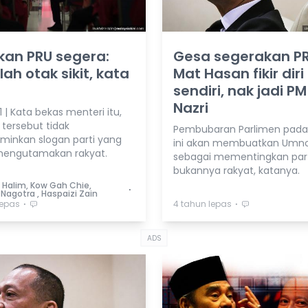
kan PRU segera:
Gesa segerakan PR
lah otak sikit, kata
Mat Hasan fikir diri
sendiri, nak jadi PM
Nazri
 | Kata bekas menteri itu,
 tersebut tidak
Pembubaran Parlimen pad
inkan slogan parti yang
ini akan membuatkan Umno 
engutamakan rakyat.
sebagai mementingkan part
bukannya rakyat, katanya.
l Halim, Kow Gah Chie,
⋅
Nagotra , Haspaizi Zain
⋅
⋅
lepas
4 tahun lepas
ADS