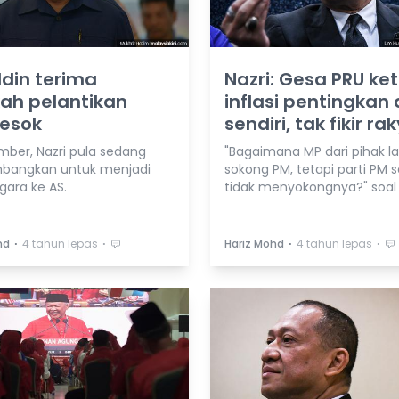
din terima
Nazri: Gesa PRU ket
ah pelantikan
inflasi pentingkan d
 esok
sendiri, tak fikir ra
mber, Nazri pula sedang
"Bagaimana MP dari pihak la
mbangkan untuk menjadi
sokong PM, tetapi parti PM s
gara ke AS.
tidak menyokongnya?" soal 
⋅
⋅
⋅
⋅
hd
4 tahun lepas
Hariz Mohd
4 tahun lepas