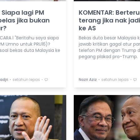
: Siapa lagi PM
KOMENTAR: Berteru
elas jika bukan
terang jika nak jad
r?
ke AS
RA l "Beritahu saya siapa
Bekas duta besar Malaysia k
PM Umno untuk PRU16)?
jawab kritikan gagal atur pa
 soal bekas duta Malaysia ke
telefon PM dengan Trump d
pegang plakad pro-Trump.
⋅
⋅
⋅
⋅
adjri
setahun lepas
Nazri Aziz
setahun lepas