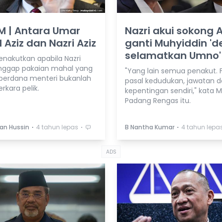
M | Antara Umar
Nazri akui sokong 
 Aziz dan Nazri Aziz
ganti Muhyiddin 'd
selamatkan Umno'
nakutkan apabila Nazri
ggap pakaian mahal yang
"Yang lain semua penakut. Fi
 perdana menteri bukanlah
pasal kedudukan, jawatan 
rkara pelik.
kepentingan sendiri," kata 
Padang Rengas itu.
⋅
⋅
⋅
an Hussin
4 tahun lepas
B Nantha Kumar
4 tahun lepa
ADS