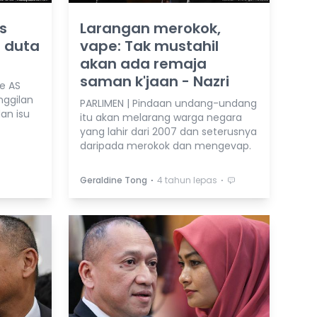
s
Larangan merokok,
i duta
vape: Tak mustahil
akan ada remaja
saman k'jaan - Nazri
e AS
nggilan
PARLIMEN | Pindaan undang-undang
an isu
itu akan melarang warga negara
yang lahir dari 2007 dan seterusnya
daripada merokok dan mengevap.
⋅
⋅
Geraldine Tong
4 tahun lepas