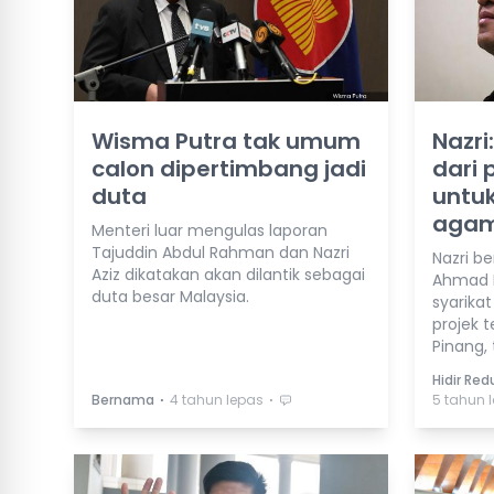
Wisma Putra tak umum
Nazri
calon dipertimbang jadi
dari 
duta
untu
aga
Menteri luar mengulas laporan
Tajuddin Abdul Rahman dan Nazri
Nazri be
Aziz dikatakan akan dilantik sebagai
Ahmad M
duta besar Malaysia.
syarika
projek 
Pinang, 
Hidir Re
⋅
⋅
Bernama
4 tahun lepas
5 tahun 