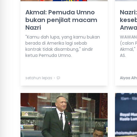
Akmal: Pemuda Umno
Nazri
bukan penjilat macam
keseb
Nazri
Anwa
"Kamu dah lupa, yang kamu bukan
WAWANCA
berada di Amerika lagi sebab
(calon 
kontrak tidak disambung," sindir
Akmal,"
ketua Pemuda Umno.
AS.
⋅
setahun lepas
Alyaa Alh