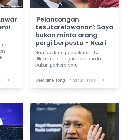
Anwar
'Pelancongan
emi
kesukarelawanan': Saya
bukan minta orang
pergi berpesta - Nazri
kir
dan
Nazri berkata pendekatan itu
MP
dilakukan di negara lain dan ia
bukan perkara baru.
⋅
⋅
⋅
s
Geraldine Tong
4 tahun lepas