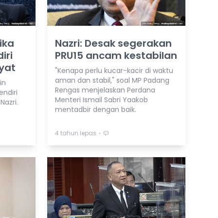
ika
Nazri: Desak segerakan
iri
PRU15 ancam kestabilan
kyat
"Kenapa perlu kucar-kacir di waktu
aman dan stabil," soal MP Padang
in
Rengas menjelaskan Perdana
endiri
Menteri Ismail Sabri Yaakob
Nazri.
mentadbir dengan baik.
⋅
4 tahun lepas