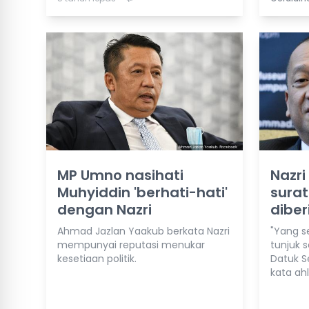
MP Umno nasihati
Nazri
Muhyiddin 'berhati-hati'
surat
dengan Nazri
diber
Ahmad Jazlan Yaakub berkata Nazri
"Yang s
mempunyai reputasi menukar
tunjuk 
kesetiaan politik.
Datuk S
kata ah