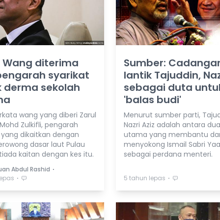
: Wang diterima
Sumber: Cadanga
pengarah syarikat
lantik Tajuddin, Naz
k derma sekolah
sebagai duta untu
ma
'balas budi'
rkata wang yang diberi Zarul
Menurut sumber parti, Taju
ohd Zulkifli, pengarah
Nazri Aziz adalah antara du
t yang dikaitkan dengan
utama yang membantu da
terowong dasar laut Pulau
menyokong Ismail Sabri Ya
tiada kaitan dengan kes itu.
sebagai perdana menteri.
⋅
duan Abdul Rashid
⋅
⋅
lepas
5 tahun lepas