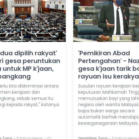
dua dipilih rakyat'
'Pemikiran Abad
ri gesa peruntukan
Pertengahan' - Naz
untuk MP k'jaan,
gesa k'jaan tarik ba
angkang
rayuan isu keraky
erlu kita diskriminasi antara
Susulan rayuan kerajaan b
rlimen kerajaan dan
keputusan Mahkamah Tingg
gkang, sebab semua itu
memutuskan bayi yang lahir 
rgi kepada rakyat," katanya.
negara oleh wanita Malaysi
bapa bukan warga secara
automatik berhak mendapa
kewarganegaraan Malaysia.
⋅
⋅
⋅
e Tong
5 tahun lepas
Geraldine Tong
5 tahun lepas