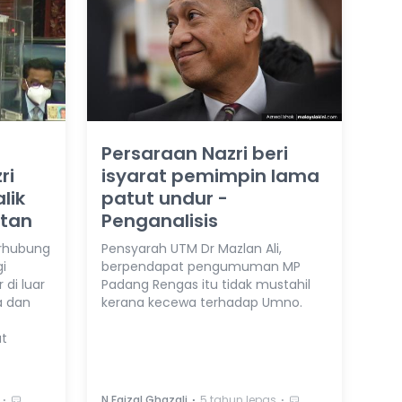
Persaraan Nazri beri
ri
isyarat pemimpin lama
lik
patut undur -
atan
Penganalisis
erhubung
Pensyarah UTM Dr Mazlan Ali,
i
berpendapat pengumuman MP
di luar
Padang Rengas itu tidak mustahil
a dan
kerana kecewa terhadap Umno.
t
⋅
⋅
⋅
N Faizal Ghazali
5 tahun lepas