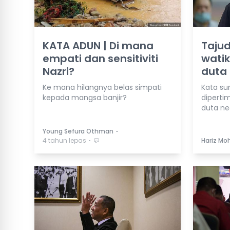
KATA ADUN | Di mana
Tajud
empati dan sensitiviti
watik
Nazri?
duta
Ke mana hilangnya belas simpati
Kata su
kepada mangsa banjir?
diperti
duta ne
⋅
Young Sefura Othman
⋅
4 tahun lepas
Hariz Mo