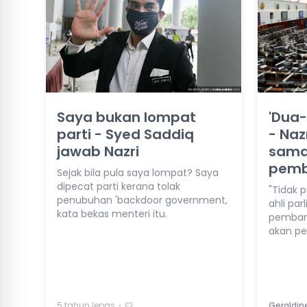
Saya bukan lompat
'Dua-
parti - Syed Saddiq
- Naz
jawab Nazri
sama 
pemb
Sejak bila pula saya lompat? Saya
dipecat parti kerana tolak
"Tidak p
penubuhan 'backdoor government,
ahli pa
kata bekas menteri itu.
pemban
akan pe
⋅
5 tahun lepas
Geraldin