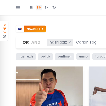
EN
BM
ZH
TA
MENU
NAZRI AZIZ
OR
AND
nazri aziz
nazri aziz
politik
parlimen
umno
tajudd