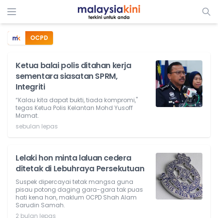
OCPD
Ketua balai polis ditahan kerja
sementara siasatan SPRM,
Integriti
“Kalau kita dapat bukti, tiada kompromi,"
tegas Ketua Polis Kelantan Mohd Yusoff
Mamat.
sebulan lepas
Lelaki hon minta laluan cedera
ditetak di Lebuhraya Persekutuan
Suspek dipercayai tetak mangsa guna
pisau potong daging gara-gara tak puas
hati kena hon, maklum OCPD Shah Alam
Sarudin Samah.
2 bulan lepas