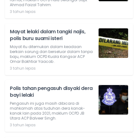
Ahmad Faizal Tahrim.
3 tahun lepas
Mayat lelaki dalam tangki najis,
polis buru suami isteri
Mayat itu ditemukan dalam keadaan
berkain sarung dan berseluar dalam tanpa
baju, maklum OCPD Kuala Kangsar ACP
Omar Bakhtiar Yaacob .
3 tahun lepas
Polis tahan pengasuh disyaki dera
bayi lelaki
Pengasuh ini juga masih dibicara di
mahkamah atas tuduhan dera kanak-
kanak lain pada 2021, maklum OCPD JB
Utara ACP Balveer Singh.
3 tahun lepas