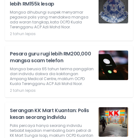
lebih RM155k lesap
Mangsa dihubungi suspek menyamar
pegawai polis yang mendakwa mangsa
ada waran tangkap, kata OCPD Kuala
Terengganu ACP Azli Mohd Noor.
2 tahun lepas
Pesara guru rugi lebih RM200,000
mangsa scam telefon
Mangsa berusia 65 tahun terima panggilan
dari individu dakwa dia kakitangan
Ampang Medical Centre, maklum OCPD
Kuala Terengganu ACP Azli Mohd Noor.
2 tahun lepas
Serangan KK Mart Kuantan: Polis
kesan seorang individu
Polis percaya hanya seorang individu
terbabit kejadian membaling bom petrol di
KK Mart Sungai Isap, maklum OCPD Kuantan