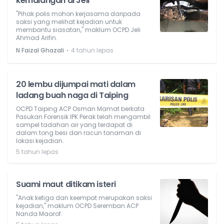
kemalangan di Jeli
"Pihak polis mohon kerjasama daripada
saksi yang melihat kejadian untuk
membantu siasatan," maklum OCPD Jeli
Ahmad Arifin.
⋅
N Faizal Ghazali
4 tahun lepas
20 lembu dijumpai mati dalam
ladang buah naga di Taiping
OCPD Taiping ACP Osman Mamat berkata
Pasukan Forensik IPK Perak telah mengambil
sampel tadahan air yang terdapat di
dalam tong besi dan racun tanaman di
lokasi kejadian.
5 tahun lepas
Suami maut ditikam isteri
"Anak ketiga dan keempat merupakan saksi
kejadian," maklum OCPD Seremban ACP
Nanda Maarof.