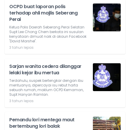
OCPD buat laporan polis
terhadap ahli majlis Seberang
Perai
Ketua Polis Daerah Seberang Perai Selatan
Supt Lee Chong Chern berkata ini susulan
kenyataan dimuat naik di akaun Facebook
'David Marshel'.
3 tahun lepas
Sarjan wanita cedera dilanggar
lelaki kejar ibu mertua
Terdahulu, suspek bertengkar dengan ibu
mentuanya, dipercayai isu rebut harta
sebuah rumah, maklum OCPD Kemaman,
Supt Hanyan Ramlan.
3 tahun lepas
Pemandu lori mentega maut
bertembung lori balak