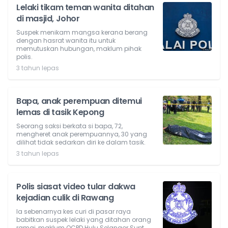
Lelaki tikam teman wanita ditahan
di masjid, Johor
Suspek menikam mangsa kerana berang
dengan hasrat wanita itu untuk
memutuskan hubungan, maklum pihak
polis.
3 tahun lepas
Bapa, anak perempuan ditemui
lemas di tasik Kepong
Seorang saksi berkata si bapa, 72,
mengheret anak perempuannya, 30 yang
dilihat tidak sedarkan diri ke dalam tasik.
3 tahun lepas
Polis siasat video tular dakwa
kejadian culik di Rawang
Ia sebenarnya kes curi di pasar raya
babitkan suspek lelaki yang ditahan orang
ramai, maklum OCPD Hulu Selangor Supt