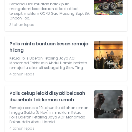
Pemandu lori muatan balak pula
mengalami kecederaan di kaki akibat
tersepit, maklum OCPD Gua Musang Supt Sik
Choon Foo.
3 tahun lepas
Polis minta bantuan kesan remaja
hilang
Ketua Polis Daerah Petaling Jaya ACP
Mohamad Fakhrudin Abdul Hamid berkata
remaja itu dikenali sebagai Ng Siew Ting.
4 tahun lepas
Polis cekup lelaki disyaki belasah
ibu sebab tak kemas rumah
Remaja berusia 19 tahun itu ditahan reman
hingga Sabtu (5 Nov) ini, maklum Ketua
Polis Daerah Petaling Jaya ACP Mohamad
Fakhruddin Abdul Hamid.
4 tahun lepas