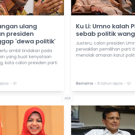
angan ulang
Ku Li: Umno kalah 
n presiden
sebab politik wang
gap 'dewa politik'
Justeru, calon presiden Um
perwakilan pemilihan parti i
rlu ambil tindakan pada
menolak amaran karut polit
in yang buat kenyataan
, kata calon presiden parti
⋅
⋅
⋅
lepas
Bernama
8 tahun lepas
ADS