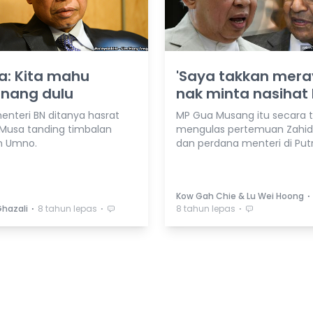
a: Kita mahu
'Saya takkan mera
enang dulu
nak minta nasihat 
enteri BN ditanya hasrat
MP Gua Musang itu secara t
Musa tanding timbalan
mengulas pertemuan Zahid
n Umno.
dan perdana menteri di Putr
⋅
Kow Gah Chie & Lu Wei Hoong
⋅
⋅
⋅
Ghazali
8 tahun lepas
8 tahun lepas