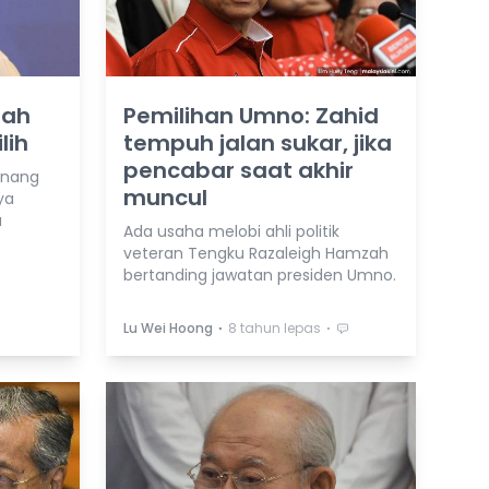
dah
Pemilihan Umno: Zahid
lih
tempuh jalan sukar, jika
pencabar saat akhir
enang
muncul
ya
a
Ada usaha melobi ahli politik
veteran Tengku Razaleigh Hamzah
bertanding jawatan presiden Umno.
⋅
⋅
Lu Wei Hoong
8 tahun lepas