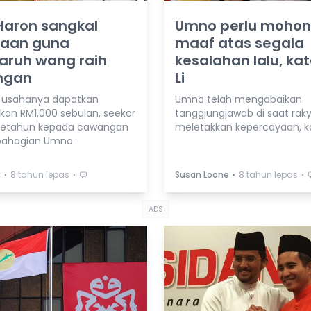
 Haron sangkal
Umno perlu mohon
aan guna
maaf atas segala
aruh wang raih
kesalahan lalu, ka
ngan
Li
 usahanya dapatkan
Umno telah mengabaikan
kan RM1,000 sebulan, seekor
tanggjungjawab di saat rak
setahun kepada cawangan
meletakkan kepercayaan, k
bahagian Umno.
⋅
⋅
⋅
⋅
a
8 tahun lepas
Susan Loone
8 tahun lepas
ADS