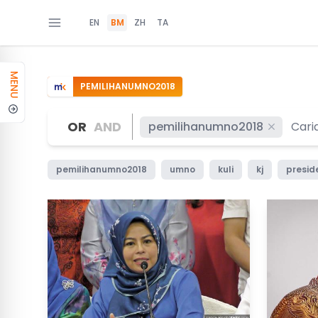
EN
BM
ZH
TA
MENU
PEMILIHANUMNO2018
OR
AND
pemilihanumno2018
pemilihanumno2018
umno
kuli
kj
presid