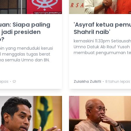
uan: Siapa paling
'Asyraf ketua pem
 jadi presiden
Shahril naib'
o?
kemaskini 11.33pm Setiausah
Umno Datuk Ab Rauf Yusoh
n yang menduduki kerusi
membuat pengumuman ter
al menggalas tugas berat
a semula Umno dan BN.
⋅
⋅
lepas
Zulaikha Zulkifli
8 tahun lepas