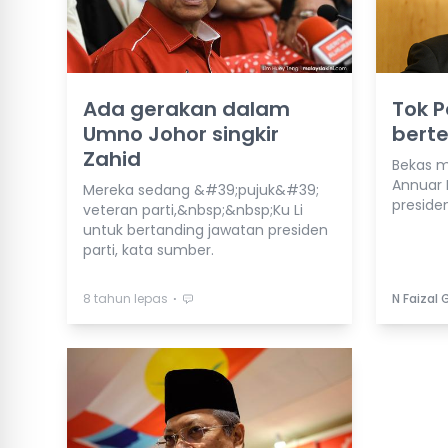
Ada gerakan dalam
Tok P
Umno Johor singkir
bert
Zahid
Bekas m
Annuar 
Mereka sedang &#39;pujuk&#39;
preside
veteran parti,&nbsp;&nbsp;Ku Li
untuk bertanding jawatan presiden
parti, kata sumber.
⋅
8 tahun lepas
N Faizal 