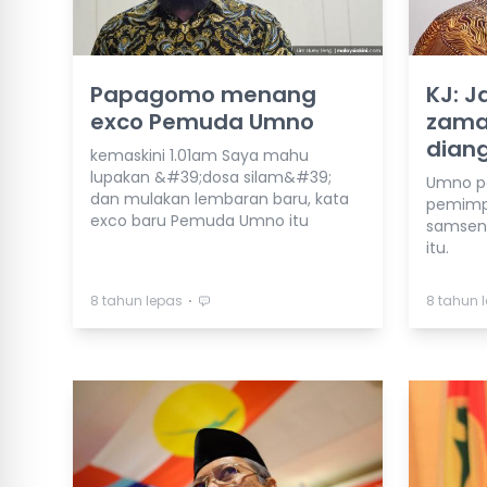
Papagomo menang
KJ: J
exco Pemuda Umno
zama
diang
kemaskini 1.01am Saya mahu
lupakan &#39;dosa silam&#39;
Umno pe
dan mulakan lembaran baru, kata
pemimp
exco baru Pemuda Umno itu
samseng
itu.
⋅
8 tahun lepas
8 tahun 