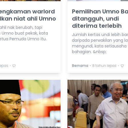
Cengkaman warlord
Pemilihan Umno Ba
kan niat ahli Umno
ditangguh, undi
diterima terlebih
 ahli nak berubah, tapi
s Umno buat pekak, kata
Jumlah kertas undi lebih ba
etua Pemuda Umno itu.
daripada perwakilan yang l
mengundi, kata setiausah
bahagian. &nbsp;
⋅
⋅
⋅
lepas
Bernama
8 tahun lepas