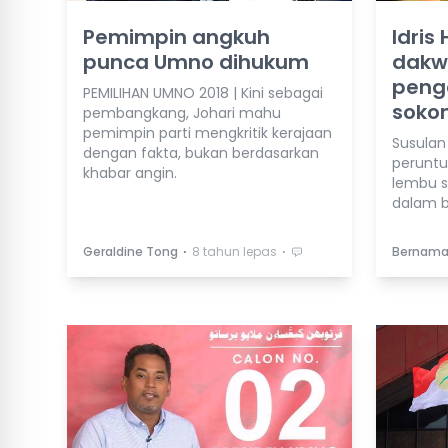
Pemimpin angkuh
Idris
punca Umno dihukum
dakw
peng
PEMILIHAN UMNO 2018 | Kini sebagai
soko
pembangkang, Johari mahu
pemimpin parti mengkritik kerajaan
Susulan
dengan fakta, bukan berdasarkan
peruntu
khabar angin.
lembu 
dalam 
⋅
⋅
Geraldine Tong
8 tahun lepas
Bernam