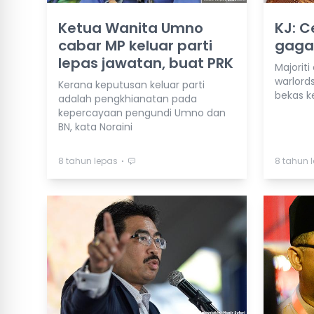
Ketua Wanita Umno
KJ: 
cabar MP keluar parti
gagal
lepas jawatan, buat PRK
Majoriti
warlord
Kerana keputusan keluar parti
bekas k
adalah pengkhianatan pada
kepercayaan pengundi Umno dan
BN, kata Noraini
⋅
8 tahun lepas
8 tahun 