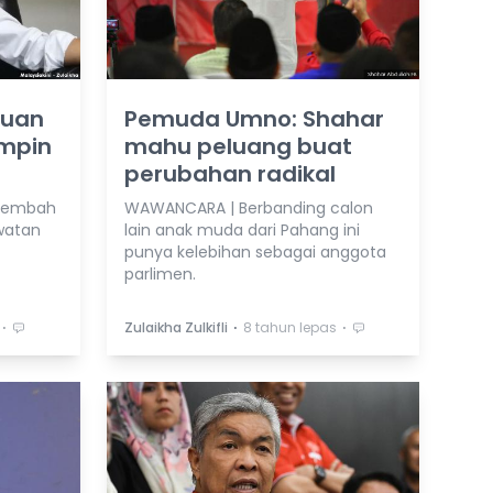
luan
Pemuda Umno: Shahar
mpin
mahu peluang buat
perubahan radikal
 Lembah
WAWANCARA | Berbanding calon
awatan
lain anak muda dari Pahang ini
punya kelebihan sebagai anggota
parlimen.
⋅
⋅
⋅
Zulaikha Zulkifli
8 tahun lepas