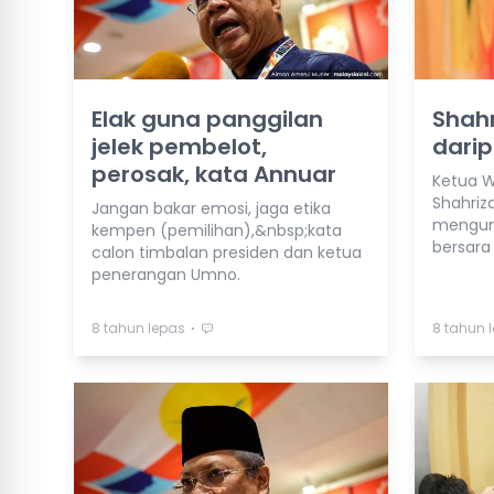
Elak guna panggilan
Shahr
jelek pembelot,
darip
perosak, kata Annuar
Ketua W
Shahriza
Jangan bakar emosi, jaga etika
mengumu
kempen (pemilihan),&nbsp;kata
bersara 
calon timbalan presiden dan ketua
penerangan Umno.
⋅
8 tahun lepas
8 tahun 