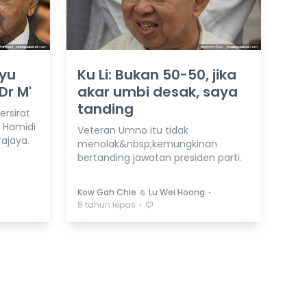
yu
Ku Li: Bukan 50-50, jika
Dr M'
akar umbi desak, saya
tanding
ersirat
 Hamidi
Veteran Umno itu tidak
ajaya.
menolak&nbsp;kemungkinan
bertanding jawatan presiden parti.
⋅
Kow Gah Chie ＆ Lu Wei Hoong
⋅
8 tahun lepas