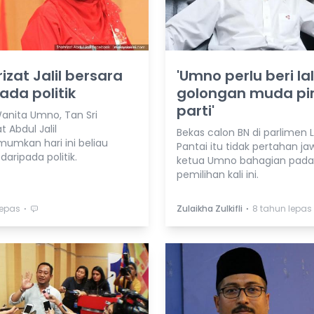
izat Jalil bersara
'Umno perlu beri la
ada politik
golongan muda pi
parti'
anita Umno, Tan Sri
t Abdul Jalil
Bekas calon BN di parlimen
mkan hari ini beliau
Pantai itu tidak pertahan j
daripada politik.
ketua Umno bahagian pada
pemilihan kali ini.
⋅
⋅
lepas
Zulaikha Zulkifli
8 tahun lepas