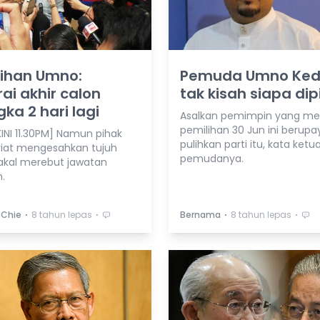
lihan Umno:
Pemuda Umno Ke
ai akhir calon
tak kisah siapa dipi
gka 2 hari lagi
Asalkan pemimpin yang m
pemilihan 30 Jun ini berupa
INI 11.30PM] Namun pihak
pulihkan parti itu, kata ketu
riat mengesahkan tujuh
pemudanya.
akal merebut jawatan
.
⋅
⋅
⋅
⋅
 Chie
8 tahun lepas
Bernama
8 tahun lepas