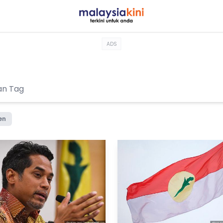
ADS
en