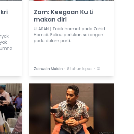
kri
Zam: Keegoan Ku Li
makan diri
ULASAN | Tabik hormat pada Zahid
Hamidi. Beliau perlukan sokongan
nyak
padu dalam parti.
ayak
a Umno
⋅
⋅
Zainudin Maidin
8 tahun lepas