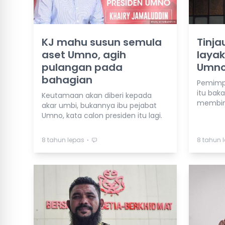
KJ mahu susun semula
Tinja
aset Umno, agih
layak
pulangan pada
Umn
bahagian
Pemimpi
itu bak
Keutamaan akan diberi kepada
membin
akar umbi, bukannya ibu pejabat
Umno, kata calon presiden itu lagi.
⋅
8 tahun lepas
8 tahun 