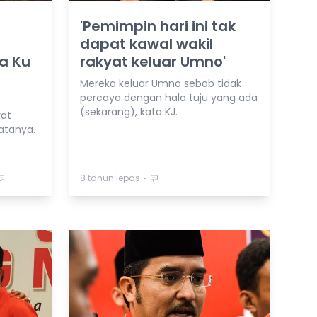
'Pemimpin hari ini tak
dapat kawal wakil
ta Ku
rakyat keluar Umno'
Mereka keluar Umno sebab tidak
percaya dengan hala tuju yang ada
(sekarang), kata KJ.
yat
atanya.
⋅
8 tahun lepas