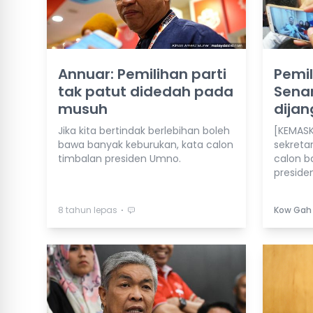
Annuar: Pemilihan parti
Pemi
tak patut didedah pada
Senar
musuh
dijan
Jika kita bertindak berlebihan boleh
[KEMASK
bawa banyak keburukan, kata calon
sekreta
timbalan presiden Umno.
calon b
presiden
⋅
8 tahun lepas
Kow Gah