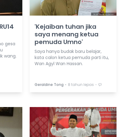
PRU14
'Kejaiban tuhan jika
saya menang ketua
pemuda Umno'
no gesa
tu
Saya hanya budak baru belajar,
ik wang.
kata calon ketua pemuda parti itu,
Wan Agyl Wan Hassan.
⋅
⋅
Geraldine Tong
8 tahun lepas