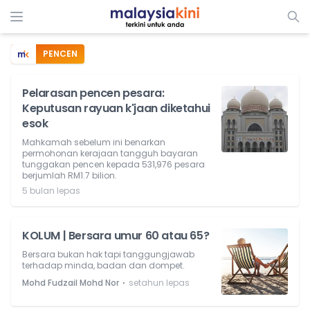
PENCEN
Pelarasan pencen pesara:
Keputusan rayuan k'jaan diketahui
esok
Mahkamah sebelum ini benarkan
permohonan kerajaan tangguh bayaran
tunggakan pencen kepada 531,976 pesara
berjumlah RM1.7 bilion.
5 bulan lepas
KOLUM | Bersara umur 60 atau 65?
Bersara bukan hak tapi tanggungjawab
terhadap minda, badan dan dompet.
⋅
Mohd Fudzail Mohd Nor
setahun lepas