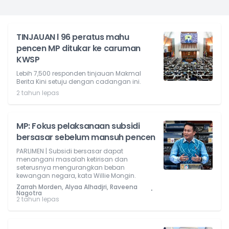
TINJAUAN l 96 peratus mahu
pencen MP ditukar ke caruman
KWSP
Lebih 7,500 responden tinjauan Makmal
Berita Kini setuju dengan cadangan ini.
2 tahun lepas
MP: Fokus pelaksanaan subsidi
bersasar sebelum mansuh pencen
PARLIMEN | Subsidi bersasar dapat
menangani masalah ketirisan dan
seterusnya mengurangkan beban
kewangan negara, kata Willie Mongin.
Zarrah Morden, Alyaa Alhadjri, Raveena
⋅
Nagotra
2 tahun lepas