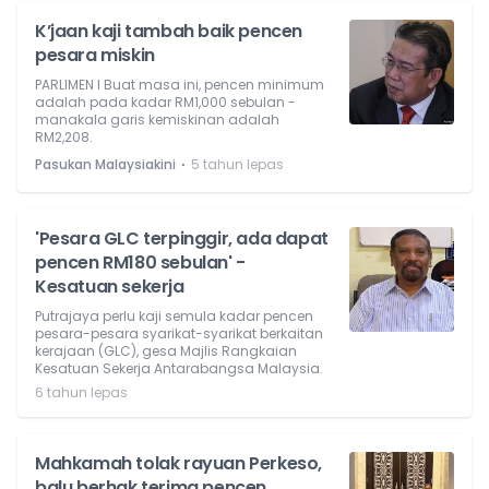
K’jaan kaji tambah baik pencen
pesara miskin
PARLIMEN l Buat masa ini, pencen minimum
adalah pada kadar RM1,000 sebulan -
manakala garis kemiskinan adalah
RM2,208.
⋅
Pasukan Malaysiakini
5 tahun lepas
'Pesara GLC terpinggir, ada dapat
pencen RM180 sebulan' -
Kesatuan sekerja
Putrajaya perlu kaji semula kadar pencen
pesara-pesara syarikat-syarikat berkaitan
kerajaan (GLC), gesa Majlis Rangkaian
Kesatuan Sekerja Antarabangsa Malaysia.
6 tahun lepas
Mahkamah tolak rayuan Perkeso,
balu berhak terima pencen