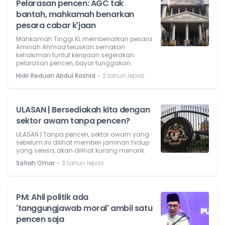
Pelarasan pencen: AGC tak
bantah, mahkamah benarkan
pesara cabar k'jaan
Mahkamah Tinggi KL membenarkan pesara
Aminah Ahmad teruskan semakan
kehakiman tuntut kerajaan segerakan
pelarasan pencen, bayar tunggakan.
⋅
Hidir Reduan Abdul Rashid
2 tahun lepas
ULASAN | Bersediakah kita dengan
sektor awam tanpa pencen?
ULASAN | Tanpa pencen, sektor awam yang
sebelum ini dilihat memberi jaminan hidup
yang selesa, akan dilihat kurang menarik.
⋅
Safiah Omar
3 tahun lepas
PM: Ahli politik ada
'tanggungjawab moral' ambil satu
pencen saja