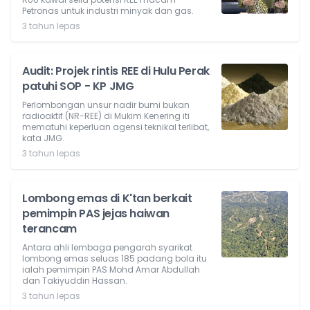
Petronas untuk industri minyak dan gas.
3 tahun lepas
Audit: Projek rintis REE di Hulu Perak
patuhi SOP - KP JMG
Perlombongan unsur nadir bumi bukan
radioaktif (NR-REE) di Mukim Kenering iti
mematuhi keperluan agensi teknikal terlibat,
kata JMG.
3 tahun lepas
Lombong emas di K'tan berkait
pemimpin PAS jejas haiwan
terancam
Antara ahli lembaga pengarah syarikat
lombong emas seluas 185 padang bola itu
ialah pemimpin PAS Mohd Amar Abdullah
dan Takiyuddin Hassan.
3 tahun lepas