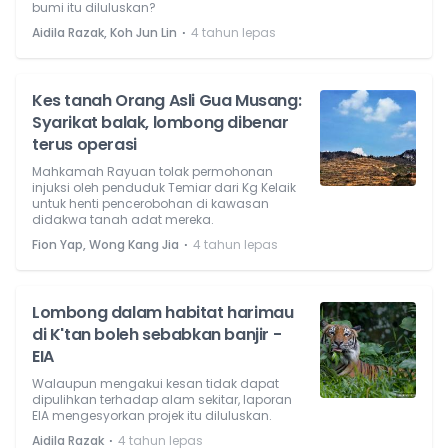
bumi itu diluluskan?
⋅
Aidila Razak, Koh Jun Lin
4 tahun lepas
Kes tanah Orang Asli Gua Musang:
Syarikat balak, lombong dibenar
terus operasi
Mahkamah Rayuan tolak permohonan
injuksi oleh penduduk Temiar dari Kg Kelaik
untuk henti pencerobohan di kawasan
didakwa tanah adat mereka.
⋅
Fion Yap, Wong Kang Jia
4 tahun lepas
Lombong dalam habitat harimau
di K'tan boleh sebabkan banjir -
EIA
Walaupun mengakui kesan tidak dapat
dipulihkan terhadap alam sekitar, laporan
EIA mengesyorkan projek itu diluluskan.
⋅
Aidila Razak
4 tahun lepas