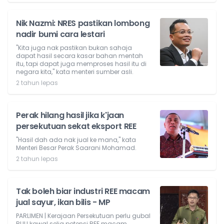
Nik Nazmi: NRES pastikan lombong
nadir bumi cara lestari
"Kita juga nak pastikan bukan sahaja
dapat hasil secara kasar bahan mentah
itu, tapi dapat juga memproses hasil itu di
negara kita," kata menteri sumber asli.
2 tahun lepas
Perak hilang hasil jika k'jaan
persekutuan sekat eksport REE
"Hasil dah ada nak jual ke mana," kata
Menteri Besar Perak Saarani Mohamad.
2 tahun lepas
Tak boleh biar industri REE macam
jual sayur, ikan bilis - MP
PARLIMEN | Kerajaan Persekutuan perlu gubal
RUU kawal selia potensi REE macam