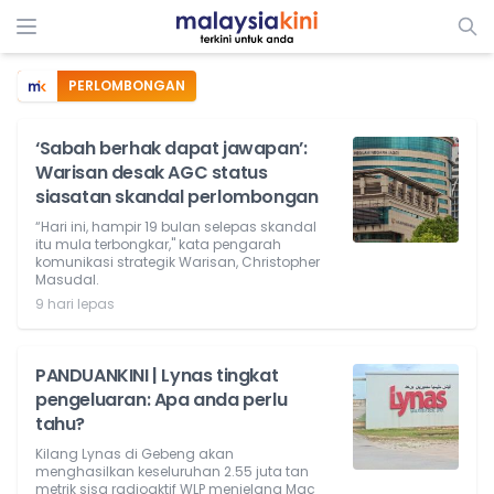
PERLOMBONGAN
‘Sabah berhak dapat jawapan’:
Warisan desak AGC status
siasatan skandal perlombongan
“Hari ini, hampir 19 bulan selepas skandal
itu mula terbongkar," kata pengarah
komunikasi strategik Warisan, Christopher
Masudal.
9 hari lepas
PANDUANKINI | Lynas tingkat
pengeluaran: Apa anda perlu
tahu?
Kilang Lynas di Gebeng akan
menghasilkan keseluruhan 2.55 juta tan
metrik sisa radioaktif WLP menjelang Mac