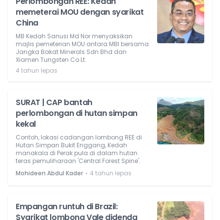
Perlombongan REE: Kedah
memeterai MOU dengan syarikat
China
MB Kedah Sanusi Md Nor menyaksikan
majlis pemeterian MOU antara MBI bersama
Jangka Bakat Minerals Sdn Bhd dan
Xiamen Tungsten Co Lt.
4 tahun lepas
SURAT | CAP bantah
perlombongan di hutan simpan
kekal
Contoh, lokasi cadangan lombong REE di
Hutan Simpan Bukit Enggang, Kedah
manakala di Perak pula di dalam hutan
teras pemuliharaan 'Central Forest Spine'.
⋅
Mohideen Abdul Kader
4 tahun lepas
Empangan runtuh di Brazil:
Syarikat lombong Vale didenda