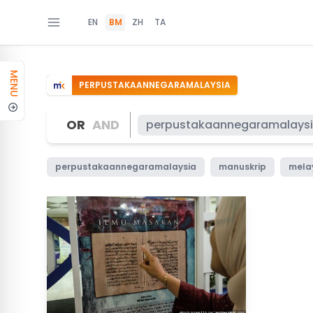
EN
BM
ZH
TA
MENU
PERPUSTAKAANNEGARAMALAYSIA
OR
AND
perpustakaannegaramalays
perpustakaannegaramalaysia
manuskrip
mela