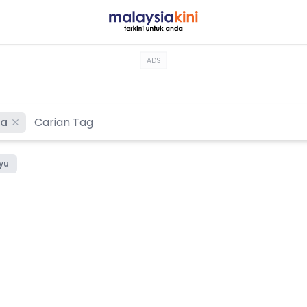
ADS
ia
yu